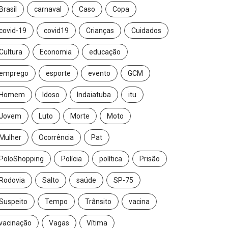
Brasil
carnaval
Caso
Copa
covid-19
covid19
Crianças
Cuidados
Cultura
Economia
educação
emprego
esporte
evento
GCM
Homem
Idoso
Indaiatuba
itu
Jovem
Luto
Morte
Moto
Mulher
Ocorrência
Pat
PoloShopping
Polícia
política
Prisão
Rodovia
Salto
saúde
SP-75
Suspeito
Tempo
Trânsito
vacina
vacinação
Vagas
Vítima