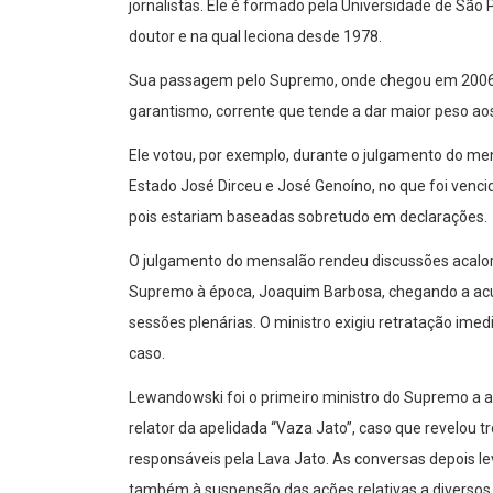
jornalistas. Ele é formado pela Universidade de São
doutor e na qual leciona desde 1978.
Sua passagem pelo Supremo, onde chegou em 2006 p
garantismo, corrente que tende a dar maior peso aos
Ele votou, por exemplo, durante o julgamento do mens
Estado José Dirceu e José Genoíno, no que foi venci
pois estariam baseadas sobretudo em declarações.
O julgamento do mensalão rendeu discussões acalora
Supremo à época, Joaquim Barbosa, chegando a acu
sessões plenárias. O ministro exigiu retratação imed
caso.
Lewandowski foi o primeiro ministro do Supremo a ap
relator da apelidada “Vaza Jato”, caso que revelou 
responsáveis pela Lava Jato. As conversas depois 
também à suspensão das ações relativas a diversos 