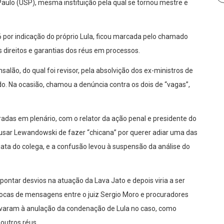
 Paulo (USP), mesma instituição pela qual se tornou mestre e
or indicação do próprio Lula, ficou marcada pelo chamado
 direitos e garantias dos réus em processos.
alão, do qual foi revisor, pela absolvição dos ex-ministros de
do. Na ocasião, chamou a denúncia contra os dois de “vagas”,
das em plenário, com o relator da ação penal e presidente do
sar Lewandowski de fazer “chicana” por querer adiar uma das
iata do colega, e a confusão levou à suspensão da análise do
ontar desvios na atuação da Lava Jato e depois viria a ser
trocas de mensagens entre o juiz Sergio Moro e procuradores
levaram à anulação da condenação de Lula no caso, como
outros réus.