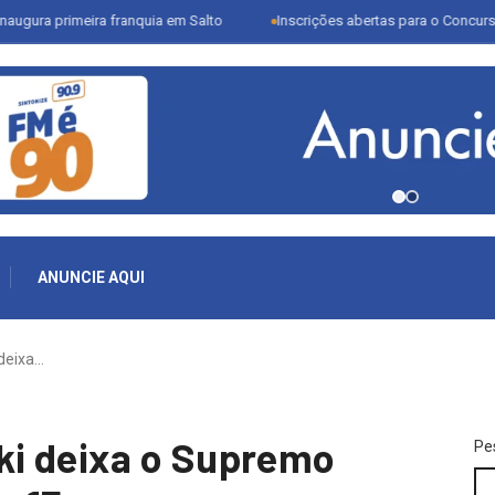
rimeira franquia em Salto
Inscrições abertas para o Concurso Literár
ANUNCIE AQUI
deixa…
i deixa o Supremo
Pe