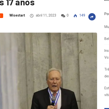
s 17 anos
Po
Wisestart
abril 11, 2023
0
149
S
Mu
Be
In
Vo
Trê
de
Es
vít