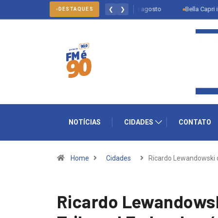
Multivacinação de Salto vai até 31 de agosto
Bella Capri inaugura p
❮
❯
DESTAQUES
NOTÍCIAS
CIDADES
CONTATO
Home
Cidades
Ricardo Lewandowski 
Ricardo Lewandowsk