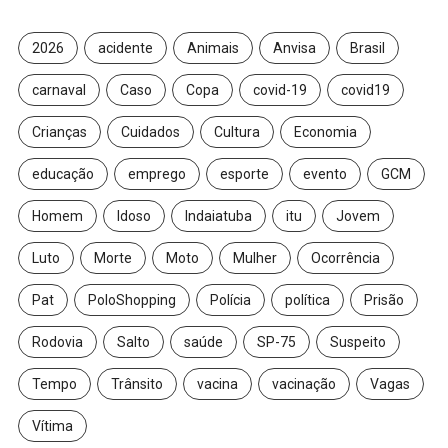
2026
acidente
Animais
Anvisa
Brasil
carnaval
Caso
Copa
covid-19
covid19
Crianças
Cuidados
Cultura
Economia
educação
emprego
esporte
evento
GCM
Homem
Idoso
Indaiatuba
itu
Jovem
Luto
Morte
Moto
Mulher
Ocorrência
Pat
PoloShopping
Polícia
política
Prisão
Rodovia
Salto
saúde
SP-75
Suspeito
Tempo
Trânsito
vacina
vacinação
Vagas
Vítima