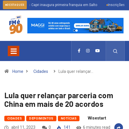
Bella Capri inaugura primeira franquia em Salto
Inscrições abertas para 
DESTAQUES
Home
Cidades
Lula quer relançar…
Lula quer relançar parceria com
China em mais de 20 acordos
Wisestart
CIDADES
DEPOIMENTOS
NOTÍCIAS
abril 11, 2023
0
141
6 minutes read