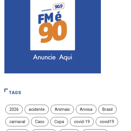
TAGS
2026
acidente
Animais
Anvisa
Brasil
carnaval
Caso
Copa
covid-19
covid19