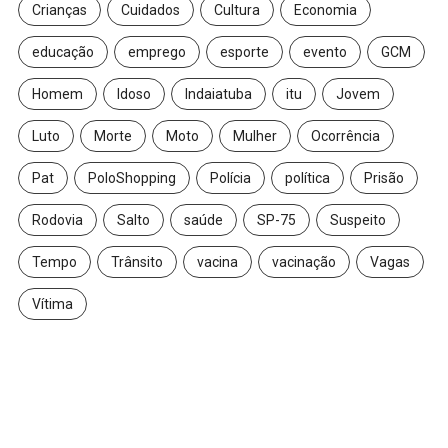
Crianças
Cuidados
Cultura
Economia
educação
emprego
esporte
evento
GCM
Homem
Idoso
Indaiatuba
itu
Jovem
Luto
Morte
Moto
Mulher
Ocorrência
Pat
PoloShopping
Polícia
política
Prisão
Rodovia
Salto
saúde
SP-75
Suspeito
Tempo
Trânsito
vacina
vacinação
Vagas
Vítima