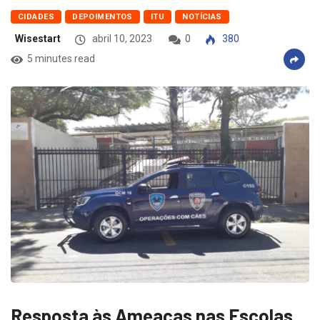
CIDADES
DEPOIMENTOS
ITU
NOTÍCIAS
Wisestart
abril 10, 2023
0
380
5 minutes read
Resposta às Ameaças nas Escolas