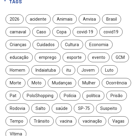
TAGS
2026
acidente
Animais
Anvisa
Brasil
carnaval
Caso
Copa
covid-19
covid19
Crianças
Cuidados
Cultura
Economia
educação
emprego
esporte
evento
GCM
Homem
Indaiatuba
itu
Jovem
Luto
Morte
Moto
Mudanças
Mulher
Ocorrência
Pat
PoloShopping
Polícia
política
Prisão
Rodovia
Salto
saúde
SP-75
Suspeito
Tempo
Trânsito
vacina
vacinação
Vagas
Vítima