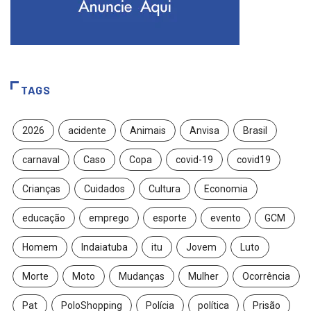
TAGS
2026
acidente
Animais
Anvisa
Brasil
carnaval
Caso
Copa
covid-19
covid19
Crianças
Cuidados
Cultura
Economia
educação
emprego
esporte
evento
GCM
Homem
Indaiatuba
itu
Jovem
Luto
Morte
Moto
Mudanças
Mulher
Ocorrência
Pat
PoloShopping
Polícia
política
Prisão