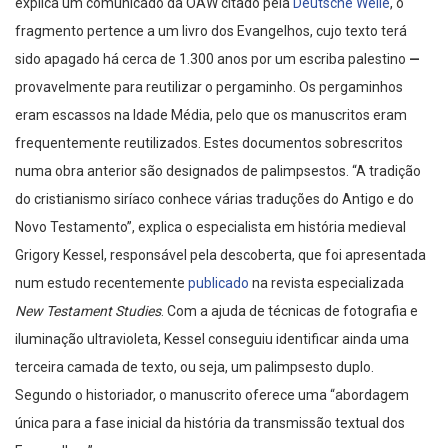
explica um comunicado da ÖAW citado pela
Deutsche Welle
, o
fragmento pertence a um livro dos Evangelhos, cujo texto terá
sido apagado há cerca de 1.300 anos por um escriba palestino
—
provavelmente para reutilizar o pergaminho. Os pergaminhos
eram escassos na Idade Média, pelo que os manuscritos eram
frequentemente reutilizados. Estes documentos sobrescritos
numa obra anterior são designados de palimpsestos. “A tradição
do cristianismo siríaco conhece várias traduções do Antigo e do
Novo Testamento”, explica o especialista em história medieval
Grigory Kessel, responsável pela descoberta, que foi apresentada
num estudo recentemente
publicado
na revista especializada
New Testament Studies
. Com a ajuda de técnicas de fotografia e
iluminação ultravioleta, Kessel conseguiu identificar ainda uma
terceira camada de texto, ou seja, um palimpsesto duplo.
Segundo o historiador, o manuscrito oferece uma “abordagem
única para a fase inicial da história da transmissão textual dos