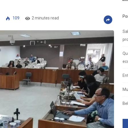
Po
109
2 minutes read
Sal
pro
Qu
ec
En
Mu
Be