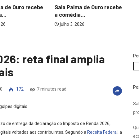
ma de Ouro recebe
Sala Palma de Ouro recebe
...
a comédia...
026
julho 3, 2026
26: reta final amplia
Pe
ais
Po
0
172
7 minutes read
Sal
pro
zo de entrega da declaração do Imposto de Renda 2026,
Qu
igitais voltados aos contribuintes. Segundo a
Receita Federal
, a
ec