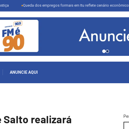
Queda dos empregos formais em Itu reflete cenário econômico e desafi
ANUNCIE AQUI
 Salto realizará
Pe