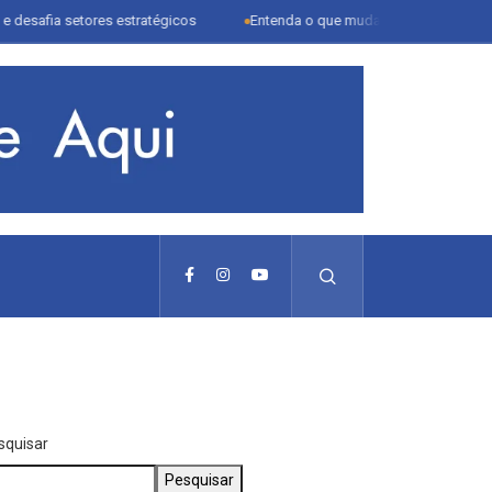
a setores estratégicos
Entenda o que muda com a nova Lei do Frete
squisar
Pesquisar