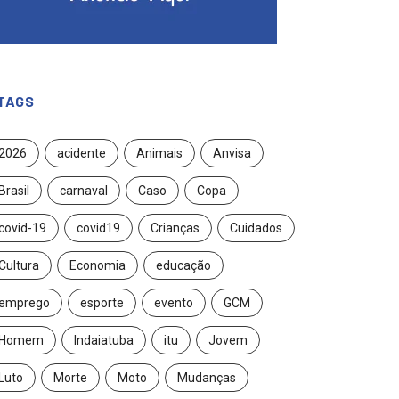
TAGS
2026
acidente
Animais
Anvisa
Brasil
carnaval
Caso
Copa
covid-19
covid19
Crianças
Cuidados
Cultura
Economia
educação
emprego
esporte
evento
GCM
Homem
Indaiatuba
itu
Jovem
Luto
Morte
Moto
Mudanças