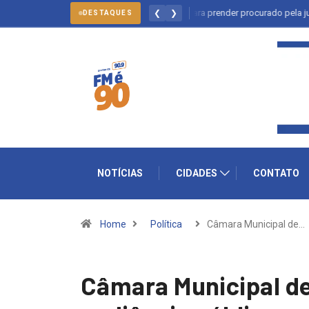
Salto: forças policiais se mobilizam para prender procurado pela justiça
❮
❯
DESTAQUES
NOTÍCIAS
CIDADES
CONTATO
Home
Política
Câmara Municipal de…
Câmara Municipal de