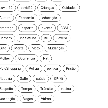
covid-19
covid19
Crianças
Cuidados
Cultura
Economia
educação
emprego
esporte
evento
GCM
Homem
Indaiatuba
itu
Jovem
Luto
Morte
Moto
Mudanças
Mulher
Ocorrência
Pat
PoloShopping
Polícia
política
Prisão
Rodovia
Salto
saúde
SP-75
Suspeito
Tempo
Trânsito
vacina
vacinação
Vagas
Vítima