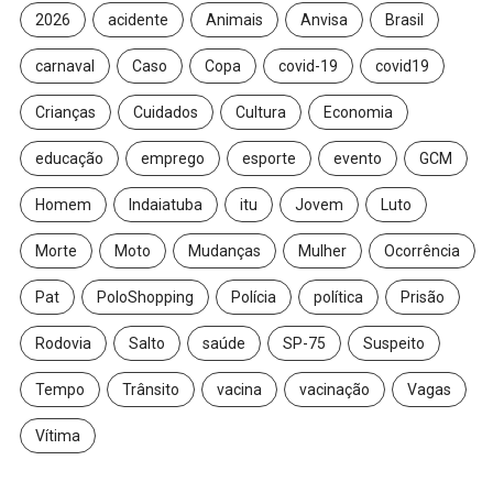
2026
acidente
Animais
Anvisa
Brasil
carnaval
Caso
Copa
covid-19
covid19
Crianças
Cuidados
Cultura
Economia
educação
emprego
esporte
evento
GCM
Homem
Indaiatuba
itu
Jovem
Luto
Morte
Moto
Mudanças
Mulher
Ocorrência
Pat
PoloShopping
Polícia
política
Prisão
Rodovia
Salto
saúde
SP-75
Suspeito
Tempo
Trânsito
vacina
vacinação
Vagas
Vítima