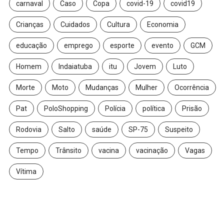
carnaval
Caso
Copa
covid-19
covid19
Crianças
Cuidados
Cultura
Economia
educação
emprego
esporte
evento
GCM
Homem
Indaiatuba
itu
Jovem
Luto
Morte
Moto
Mudanças
Mulher
Ocorrência
Pat
PoloShopping
Polícia
política
Prisão
Rodovia
Salto
saúde
SP-75
Suspeito
Tempo
Trânsito
vacina
vacinação
Vagas
Vítima