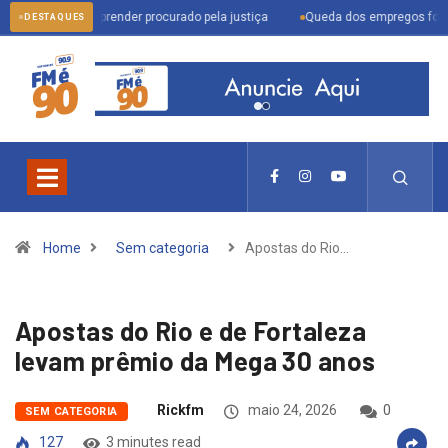
am para prender procurado pela justiça
Queda dos empregos formais em Itu r
DESTAQUES
Home
Sem categoria
Apostas do Rio…
Apostas do Rio e de Fortaleza
levam prêmio da Mega 30 anos
Rickfm
maio 24, 2026
0
SEM CATEGORIA
127
3 minutes read