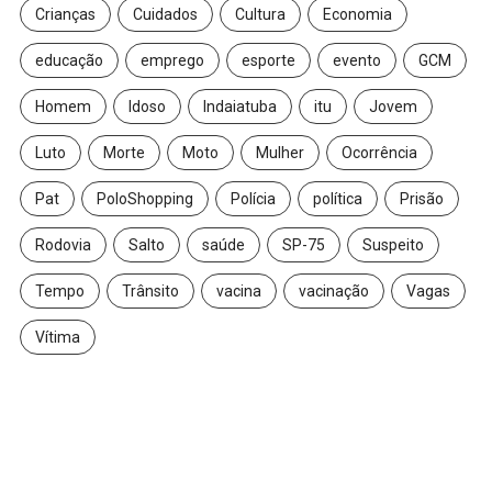
Crianças
Cuidados
Cultura
Economia
educação
emprego
esporte
evento
GCM
Homem
Idoso
Indaiatuba
itu
Jovem
Luto
Morte
Moto
Mulher
Ocorrência
Pat
PoloShopping
Polícia
política
Prisão
Rodovia
Salto
saúde
SP-75
Suspeito
Tempo
Trânsito
vacina
vacinação
Vagas
Vítima