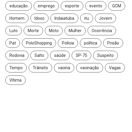
educação
emprego
esporte
evento
GCM
Homem
Idoso
Indaiatuba
itu
Jovem
Luto
Morte
Moto
Mulher
Ocorrência
Pat
PoloShopping
Polícia
política
Prisão
Rodovia
Salto
saúde
SP-75
Suspeito
Tempo
Trânsito
vacina
vacinação
Vagas
Vítima