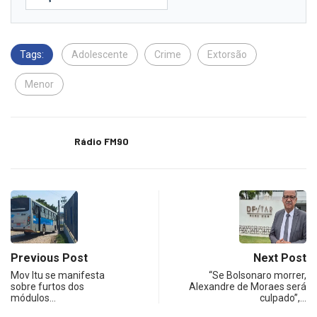
Tags:
Adolescente
Crime
Extorsão
Menor
Rádio FM90
Previous Post
Next Post
Mov Itu se manifesta
“Se Bolsonaro morrer,
sobre furtos dos
Alexandre de Moraes será
módulos…
culpado”,…