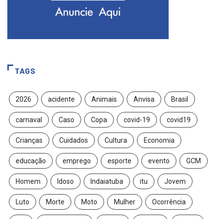
TAGS
2026
acidente
Animais
Anvisa
Brasil
carnaval
Caso
Copa
covid-19
covid19
Crianças
Cuidados
Cultura
Economia
educação
emprego
esporte
evento
GCM
Homem
Idoso
Indaiatuba
itu
Jovem
Luto
Morte
Moto
Mulher
Ocorrência