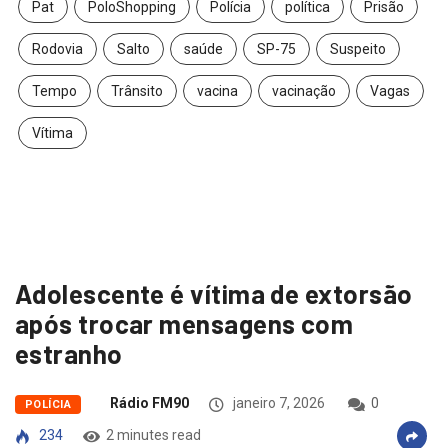
Pat
PoloShopping
Polícia
política
Prisão
Rodovia
Salto
saúde
SP-75
Suspeito
Tempo
Trânsito
vacina
vacinação
Vagas
Vítima
Adolescente é vítima de extorsão
após trocar mensagens com
estranho
Rádio FM90
janeiro 7, 2026
0
POLÍCIA
234
2 minutes read