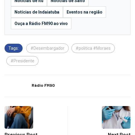
Notícias de Itu
Notícias de Salto
Notícias de Indaiatuba
Eventos na região
Ouça a Rádio FM90 ao vivo
Tags:
#Desembargador
#politica #Moraes
#Presidente
Rádio FM90
Previous Post
Next Post