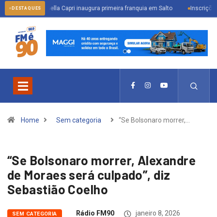
Bella Capri inaugura primeira franquia em Salto
Inscrições abertas par
DESTAQUES
Home
Sem categoria
“Se Bolsonaro morrer,…
“Se Bolsonaro morrer, Alexandre
de Moraes será culpado”, diz
Sebastião Coelho
Rádio FM90
janeiro 8, 2026
SEM CATEGORIA