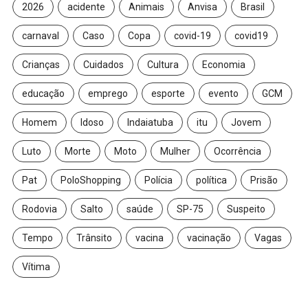
2026
acidente
Animais
Anvisa
Brasil
carnaval
Caso
Copa
covid-19
covid19
Crianças
Cuidados
Cultura
Economia
educação
emprego
esporte
evento
GCM
Homem
Idoso
Indaiatuba
itu
Jovem
Luto
Morte
Moto
Mulher
Ocorrência
Pat
PoloShopping
Polícia
política
Prisão
Rodovia
Salto
saúde
SP-75
Suspeito
Tempo
Trânsito
vacina
vacinação
Vagas
Vítima