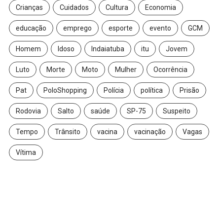
Crianças
Cuidados
Cultura
Economia
educação
emprego
esporte
evento
GCM
Homem
Idoso
Indaiatuba
itu
Jovem
Luto
Morte
Moto
Mulher
Ocorrência
Pat
PoloShopping
Polícia
política
Prisão
Rodovia
Salto
saúde
SP-75
Suspeito
Tempo
Trânsito
vacina
vacinação
Vagas
Vítima