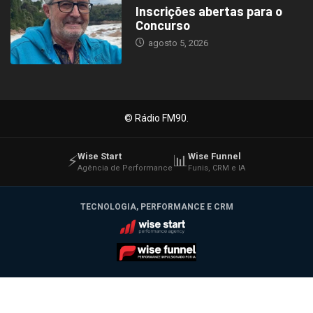
Inscrições abertas para o
Concurso
agosto 5, 2026
© Rádio FM90.
Wise Start
Wise Funnel
⚡
📊
Agência de Performance
Funis, CRM e IA
TECNOLOGIA, PERFORMANCE E CRM
Wise Start
Wise Funnel