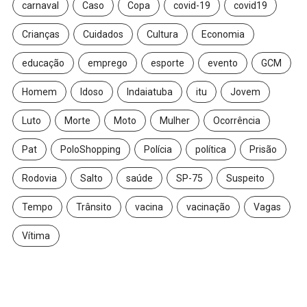
carnaval
Caso
Copa
covid-19
covid19
Crianças
Cuidados
Cultura
Economia
educação
emprego
esporte
evento
GCM
Homem
Idoso
Indaiatuba
itu
Jovem
Luto
Morte
Moto
Mulher
Ocorrência
Pat
PoloShopping
Polícia
política
Prisão
Rodovia
Salto
saúde
SP-75
Suspeito
Tempo
Trânsito
vacina
vacinação
Vagas
Vítima