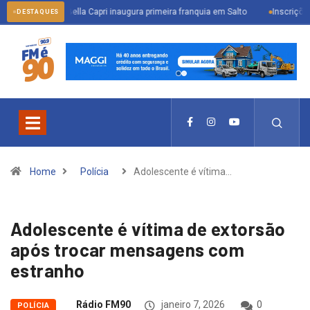
Bella Capri inaugura primeira franquia em Salto
Inscrições abertas p
DESTAQUES
Home
Polícia
Adolescente é vítima…
Adolescente é vítima de extorsão
após trocar mensagens com
estranho
Rádio FM90
janeiro 7, 2026
0
POLÍCIA