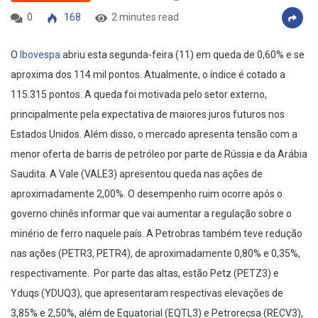
0
168
2 minutes read
O
Ibovespa
abriu esta segunda-feira (11) em queda de 0,60% e se
aproxima dos 114 mil pontos. Atualmente, o índice é cotado a
115.315 pontos. A queda foi motivada pelo setor externo,
principalmente pela expectativa de maiores juros futuros nos
Estados Unidos. Além disso, o mercado apresenta tensão com a
menor oferta de barris de petróleo por parte de Rússia e da Arábia
Saudita. A Vale (VALE3) apresentou queda nas ações de
aproximadamente 2,00%. O desempenho ruim ocorre após o
governo chinês informar que vai aumentar a regulação sobre o
minério de ferro naquele país. A Petrobras também teve redução
nas ações (PETR3, PETR4), de aproximadamente 0,80% e 0,35%,
respectivamente. Por parte das altas, estão Petz (PETZ3) e
Yduqs (YDUQ3), que apresentaram respectivas elevações de
3,85% e 2,50%, além de Equatorial (EQTL3) e Petrorecsa (RECV3),