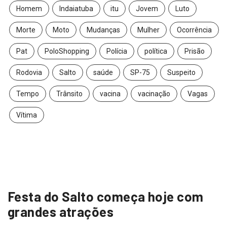
Homem
Indaiatuba
itu
Jovem
Luto
Morte
Moto
Mudanças
Mulher
Ocorrência
Pat
PoloShopping
Polícia
política
Prisão
Rodovia
Salto
saúde
SP-75
Suspeito
Tempo
Trânsito
vacina
vacinação
Vagas
Vítima
Festa do Salto começa hoje com
grandes atrações