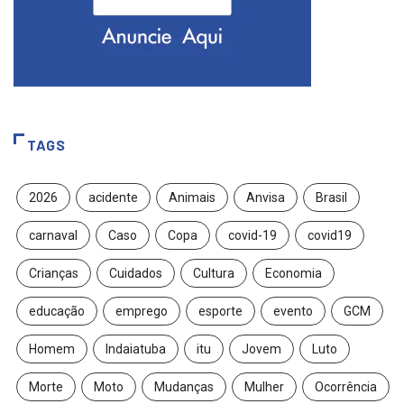
TAGS
2026
acidente
Animais
Anvisa
Brasil
carnaval
Caso
Copa
covid-19
covid19
Crianças
Cuidados
Cultura
Economia
educação
emprego
esporte
evento
GCM
Homem
Indaiatuba
itu
Jovem
Luto
Morte
Moto
Mudanças
Mulher
Ocorrência