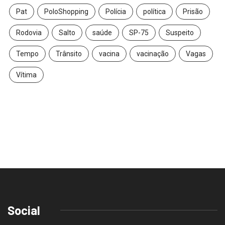
Pat
PoloShopping
Polícia
política
Prisão
Rodovia
Salto
saúde
SP-75
Suspeito
Tempo
Trânsito
vacina
vacinação
Vagas
Vítima
Social