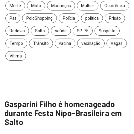
Morte
Moto
Mudanças
Mulher
Ocorrência
Pat
PoloShopping
Polícia
política
Prisão
Rodovia
Salto
saúde
SP-75
Suspeito
Tempo
Trânsito
vacina
vacinação
Vagas
Vítima
Gasparini Filho é homenageado
durante Festa Nipo-Brasileira em
Salto