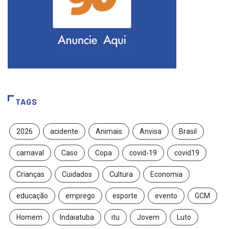
TAGS
2026
acidente
Animais
Anvisa
Brasil
carnaval
Caso
Copa
covid-19
covid19
Crianças
Cuidados
Cultura
Economia
educação
emprego
esporte
evento
GCM
Homem
Indaiatuba
itu
Jovem
Luto