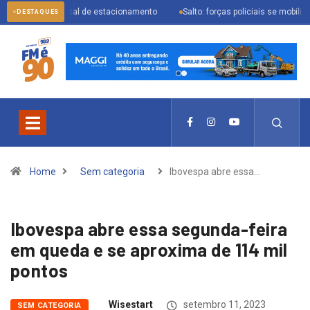
digital de estacionamento
Salto: forças policiais se mobilizam para prende
DESTAQUES
Home
Sem categoria
Ibovespa abre essa…
Ibovespa abre essa segunda-feira
em queda e se aproxima de 114 mil
pontos
Wisestart
setembro 11, 2023
SEM CATEGORIA