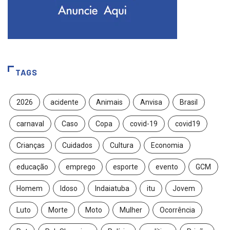
TAGS
2026
acidente
Animais
Anvisa
Brasil
carnaval
Caso
Copa
covid-19
covid19
Crianças
Cuidados
Cultura
Economia
educação
emprego
esporte
evento
GCM
Homem
Idoso
Indaiatuba
itu
Jovem
Luto
Morte
Moto
Mulher
Ocorrência