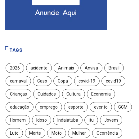
TAGS
2026
acidente
Animais
Anvisa
Brasil
carnaval
Caso
Copa
covid-19
covid19
Crianças
Cuidados
Cultura
Economia
educação
emprego
esporte
evento
GCM
Homem
Idoso
Indaiatuba
itu
Jovem
Luto
Morte
Moto
Mulher
Ocorrência