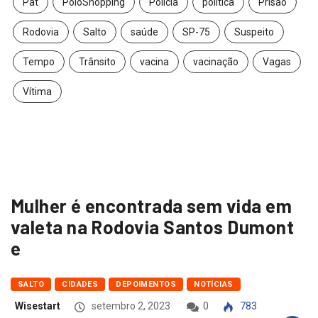
Pat
PoloShopping
Polícia
política
Prisão
Rodovia
Salto
saúde
SP-75
Suspeito
Tempo
Trânsito
vacina
vacinação
Vagas
Vítima
Mulher é encontrada sem vida em
valeta na Rodovia Santos Dumont
e
SALTO
CIDADES
DEPOIMENTOS
NOTÍCIAS
Wisestart
setembro 2, 2023
0
783