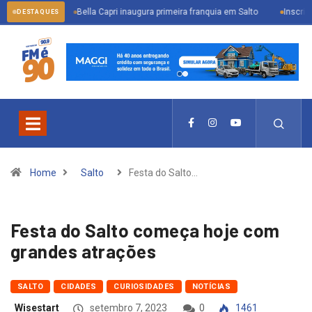
Bella Capri inaugura primeira franquia em Salto
Inscrições abertas p
DESTAQUES
Home
Salto
Festa do Salto…
Festa do Salto começa hoje com
grandes atrações
SALTO
CIDADES
CURIOSIDADES
NOTÍCIAS
Wisestart
setembro 7, 2023
0
1461