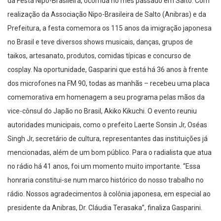
da Festa Nipo-Brasileira, ocorrida no mês passado em Salto. Com
realização da Associação Nipo-Brasileira de Salto (Anibras) e da
Prefeitura, a festa comemora os 115 anos da imigração japonesa
no Brasil e teve diversos shows musicais, danças, grupos de
taikos, artesanato, produtos, comidas típicas e concurso de
cosplay. Na oportunidade, Gasparini que está há 36 anos à frente
dos microfones na FM 90, todas as manhãs – recebeu uma placa
comemorativa em homenagem a seu programa pelas mãos da
vice-cônsul do Japão no Brasil, Akiko Kikuchi. O evento reuniu
autoridades municipais, como o prefeito Laerte Sonsin Jr, Oséas
Singh Jr, secretário de cultura, representantes das instituições já
mencionadas, além de um bom público. Para o radialista que atua
no rádio há 41 anos, foi um momento muito importante. “Essa
honraria constitui-se num marco histórico do nosso trabalho no
rádio. Nossos agradecimentos à colônia japonesa, em especial ao
presidente da Anibras, Dr. Cláudia Terasaka”, finaliza Gasparini.