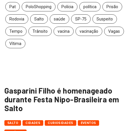
Pat
PoloShopping
Polícia
política
Prisão
Rodovia
Salto
saúde
SP-75
Suspeito
Tempo
Trânsito
vacina
vacinação
Vagas
Vítima
Gasparini Filho é homenageado
durante Festa Nipo-Brasileira em
Salto
SALTO
CIDADES
CURIOSIDADES
EVENTOS