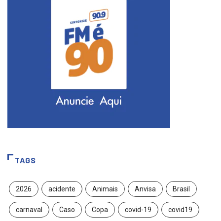
TAGS
2026
acidente
Animais
Anvisa
Brasil
carnaval
Caso
Copa
covid-19
covid19