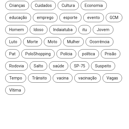
Crianças
Cuidados
Cultura
Economia
educação
emprego
esporte
evento
GCM
Homem
Idoso
Indaiatuba
itu
Jovem
Luto
Morte
Moto
Mulher
Ocorrência
Pat
PoloShopping
Polícia
política
Prisão
Rodovia
Salto
saúde
SP-75
Suspeito
Tempo
Trânsito
vacina
vacinação
Vagas
Vítima