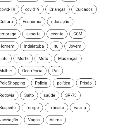
covid-19
covid19
Crianças
Cuidados
Cultura
Economia
educação
emprego
esporte
evento
GCM
Homem
Indaiatuba
itu
Jovem
Luto
Morte
Moto
Mudanças
Mulher
Ocorrência
Pat
PoloShopping
Polícia
política
Prisão
Rodovia
Salto
saúde
SP-75
Suspeito
Tempo
Trânsito
vacina
vacinação
Vagas
Vítima