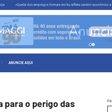
Queda dos empregos formais em Itu reflete cenário econômico e desafia set
ANUNCIE AQUI
a para o perigo das
Pe