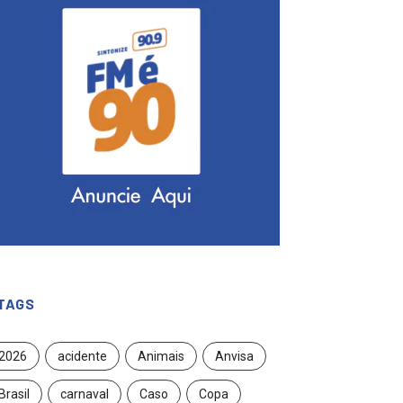
TAGS
2026
acidente
Animais
Anvisa
Brasil
carnaval
Caso
Copa