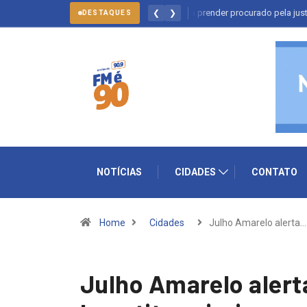
to: forças policiais se mobilizam para prender procurado pela justiça
❮
❯
DESTAQUES
NOTÍCIAS
CIDADES
CONTATO
Home
Cidades
Julho Amarelo alerta…
Julho Amarelo alert