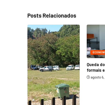
Posts Relacionados
ECONOM
ECONOMIA
Entenda 
Queda dos empregos
nova...
formais em Itu reflete...
agosto 6,
agosto 6, 2026