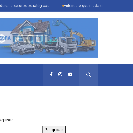
ores estratégicos
Entenda o que muda com a nova Lei do Frete
squisar
Pesquisar