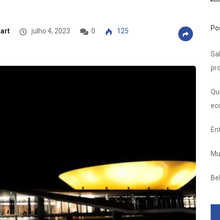
Po
art
julho 4, 2023
0
125
Sal
pro
Qu
ec
En
Mu
Be