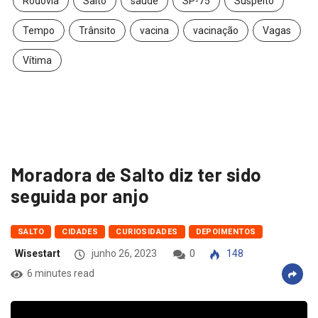
Rodovia
Salto
saúde
SP-75
Suspeito
Tempo
Trânsito
vacina
vacinação
Vagas
Vítima
Moradora de Salto diz ter sido
seguida por anjo
SALTO
CIDADES
CURIOSIDADES
DEPOIMENTOS
Wisestart
junho 26, 2023
0
148
6 minutes read