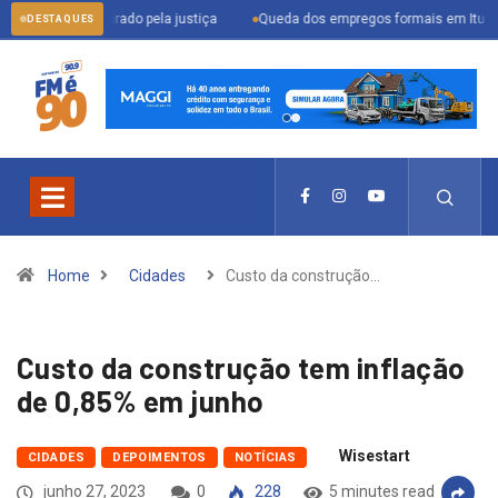
er procurado pela justiça
Queda dos empregos formais em Itu reflete cenár
DESTAQUES
Home
Cidades
Custo da construção…
Custo da construção tem inflação
de 0,85% em junho
Wisestart
CIDADES
DEPOIMENTOS
NOTÍCIAS
junho 27, 2023
0
228
5 minutes read