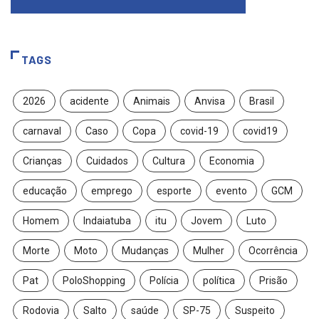
TAGS
2026
acidente
Animais
Anvisa
Brasil
carnaval
Caso
Copa
covid-19
covid19
Crianças
Cuidados
Cultura
Economia
educação
emprego
esporte
evento
GCM
Homem
Indaiatuba
itu
Jovem
Luto
Morte
Moto
Mudanças
Mulher
Ocorrência
Pat
PoloShopping
Polícia
política
Prisão
Rodovia
Salto
saúde
SP-75
Suspeito