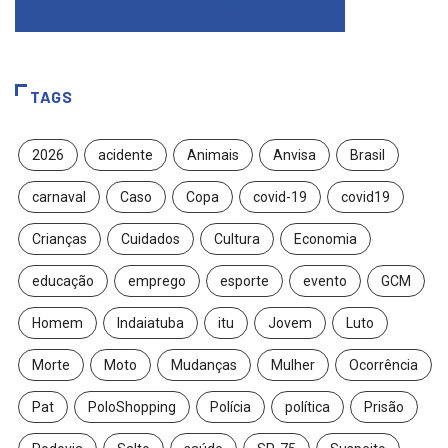
TAGS
2026
acidente
Animais
Anvisa
Brasil
carnaval
Caso
Copa
covid-19
covid19
Crianças
Cuidados
Cultura
Economia
educação
emprego
esporte
evento
GCM
Homem
Indaiatuba
itu
Jovem
Luto
Morte
Moto
Mudanças
Mulher
Ocorrência
Pat
PoloShopping
Polícia
política
Prisão