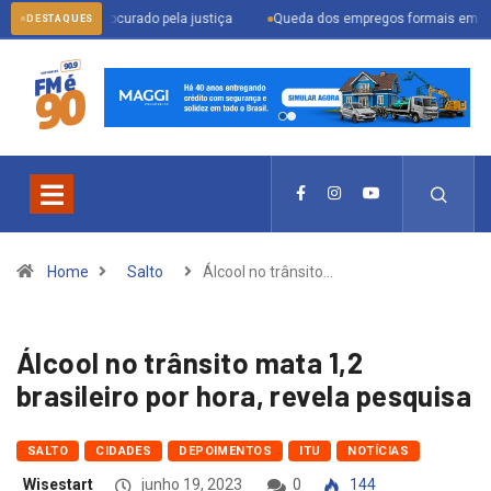
er procurado pela justiça
Queda dos empregos formais em Itu reflete cená
DESTAQUES
Home
Salto
Álcool no trânsito…
Álcool no trânsito mata 1,2
brasileiro por hora, revela pesquisa
SALTO
CIDADES
DEPOIMENTOS
ITU
NOTÍCIAS
Wisestart
junho 19, 2023
0
144