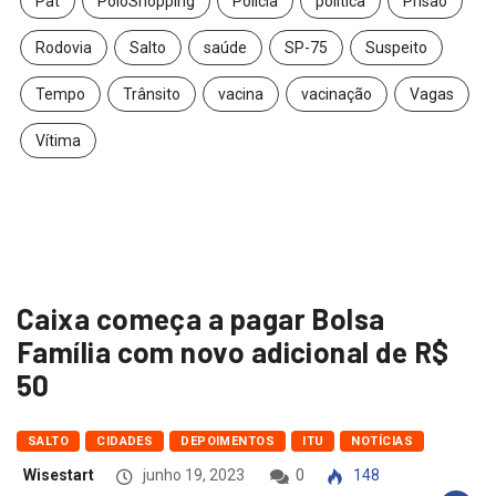
Pat
PoloShopping
Polícia
política
Prisão
Rodovia
Salto
saúde
SP-75
Suspeito
Tempo
Trânsito
vacina
vacinação
Vagas
Vítima
Caixa começa a pagar Bolsa
Família com novo adicional de R$
50
SALTO
CIDADES
DEPOIMENTOS
ITU
NOTÍCIAS
Wisestart
junho 19, 2023
0
148