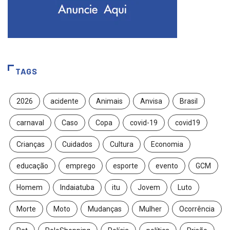
TAGS
2026
acidente
Animais
Anvisa
Brasil
carnaval
Caso
Copa
covid-19
covid19
Crianças
Cuidados
Cultura
Economia
educação
emprego
esporte
evento
GCM
Homem
Indaiatuba
itu
Jovem
Luto
Morte
Moto
Mudanças
Mulher
Ocorrência