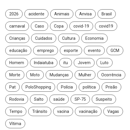
2026
acidente
Animais
Anvisa
Brasil
carnaval
Caso
Copa
covid-19
covid19
Crianças
Cuidados
Cultura
Economia
educação
emprego
esporte
evento
GCM
Homem
Indaiatuba
itu
Jovem
Luto
Morte
Moto
Mudanças
Mulher
Ocorrência
Pat
PoloShopping
Polícia
política
Prisão
Rodovia
Salto
saúde
SP-75
Suspeito
Tempo
Trânsito
vacina
vacinação
Vagas
Vítima