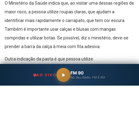
O Ministério da Saúde indica que, ao visitar uma dessas regiões de
maior risco, a pessoa utilize roupas claras, que ajudam a
identificar mais rapidamente o carrapato, que tem cor escura.
Também é importante usar calças e blusas com mangas
compridas e utilizar botas. Se possível, diz o ministério, deve-se
prender a barra da calça à meia com fita adesiva.
Outra indicação da pasta é que pessoa utilize
repelentes, principalmente os que tenham como princípio
FM 90
AO VIVO
ativo DEET, IR3535 e Icaridina. Outra medida importante é evitar
No Seu Rádio, FM É 90!
carrapatos nos animais de estimação.
Em visita a áreas de risco, o ministério alerta para que as pessoas
verifiquem se há presença de carrapatos sobre suas roupas ou
pele a cada duas ou três horas, removendo-os imediatamente
para reduzir o rico de transmissão da doença. Segundo
o ministério, é importante atentar-se inclusive para os micuins, a