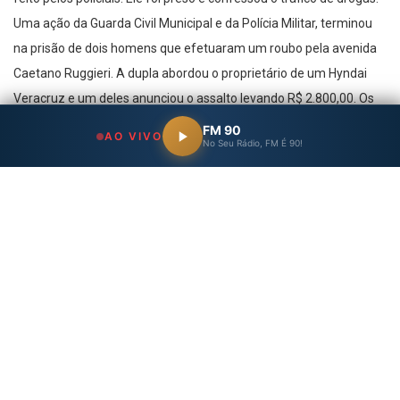
Uma ação da Guarda Civil Municipal e da Polícia Militar, terminou
na prisão de dois homens que efetuaram um roubo pela avenida
Caetano Ruggieri. A dupla abordou o proprietário de um Hyndai
Veracruz e um deles anunciou o assalto levando R$ 2.800,00. Os
criminosos tentaram fugir da abordagem policial mas foram
FM 90
AO VIVO
No Seu Rádio, FM É 90!
alcançados próximo a Praça Conde de Parnaíba, centro. A vítima
reconheceu os criminosos que estavam em uma moto. Os
homens usaram um simulacro de arma de fogo para efetuar o
roubo. Nas ocorrências, os indiciados passarão por audiência de
custódia nesta terça-feira (13) e somente o juíz determinará se os
acusados permanecerão presos ou responderão em liberdade.
Texto e foto: Rick Caetano