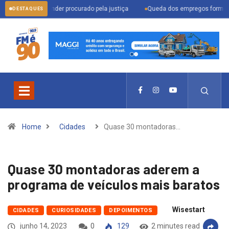
ra prender procurado pela justiça
Queda dos empregos formais em Itu refle
DESTAQUES
Home
Cidades
Quase 30 montadoras…
Quase 30 montadoras aderem a
programa de veículos mais baratos
Wisestart
CIDADES
CURIOSIDADES
DEPOIMENTOS
junho 14, 2023
0
129
2 minutes read