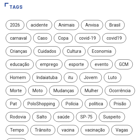
TAGS
2026
acidente
Animais
Anvisa
Brasil
carnaval
Caso
Copa
covid-19
covid19
Crianças
Cuidados
Cultura
Economia
educação
emprego
esporte
evento
GCM
Homem
Indaiatuba
itu
Jovem
Luto
Morte
Moto
Mudanças
Mulher
Ocorrência
Pat
PoloShopping
Polícia
política
Prisão
Rodovia
Salto
saúde
SP-75
Suspeito
Tempo
Trânsito
vacina
vacinação
Vagas