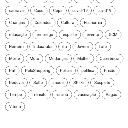
carnaval
Caso
Copa
covid-19
covid19
Crianças
Cuidados
Cultura
Economia
educação
emprego
esporte
evento
GCM
Homem
Indaiatuba
itu
Jovem
Luto
Morte
Moto
Mudanças
Mulher
Ocorrência
Pat
PoloShopping
Polícia
política
Prisão
Rodovia
Salto
saúde
SP-75
Suspeito
Tempo
Trânsito
vacina
vacinação
Vagas
Vítima