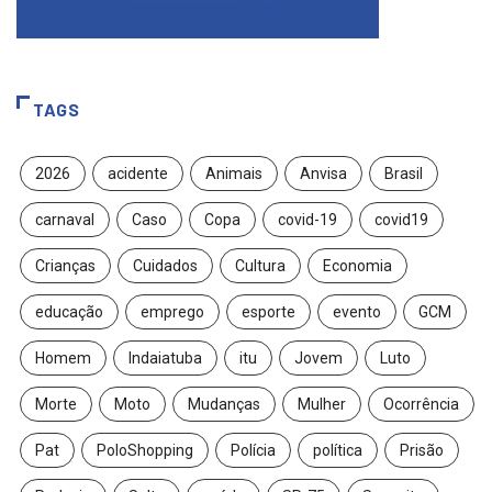
TAGS
2026
acidente
Animais
Anvisa
Brasil
carnaval
Caso
Copa
covid-19
covid19
Crianças
Cuidados
Cultura
Economia
educação
emprego
esporte
evento
GCM
Homem
Indaiatuba
itu
Jovem
Luto
Morte
Moto
Mudanças
Mulher
Ocorrência
Pat
PoloShopping
Polícia
política
Prisão