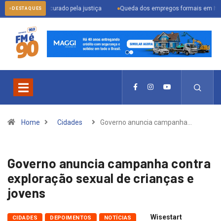
procurado pela justiça
Queda dos empregos formais em Itu reflete cenário
DESTAQUES
Home
Cidades
Governo anuncia campanha…
Governo anuncia campanha contra
exploração sexual de crianças e
jovens
Wisestart
CIDADES
DEPOIMENTOS
NOTÍCIAS