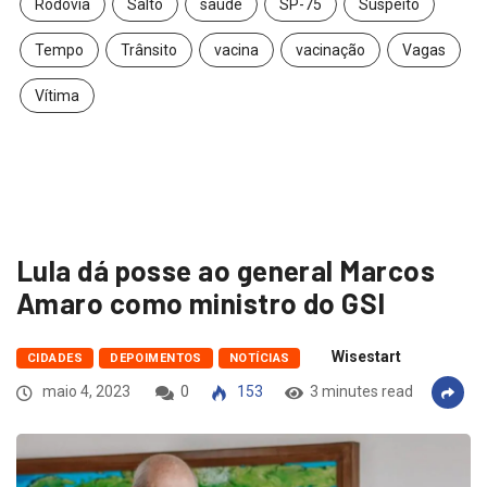
Rodovia
Salto
saúde
SP-75
Suspeito
Tempo
Trânsito
vacina
vacinação
Vagas
Vítima
Lula dá posse ao general Marcos
Amaro como ministro do GSI
Wisestart
CIDADES
DEPOIMENTOS
NOTÍCIAS
maio 4, 2023
0
153
3 minutes read