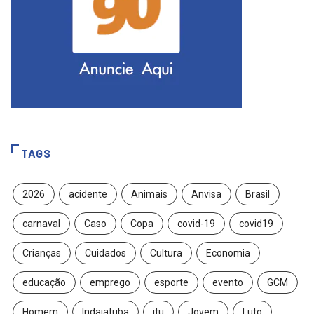
TAGS
2026
acidente
Animais
Anvisa
Brasil
carnaval
Caso
Copa
covid-19
covid19
Crianças
Cuidados
Cultura
Economia
educação
emprego
esporte
evento
GCM
Homem
Indaiatuba
itu
Jovem
Luto