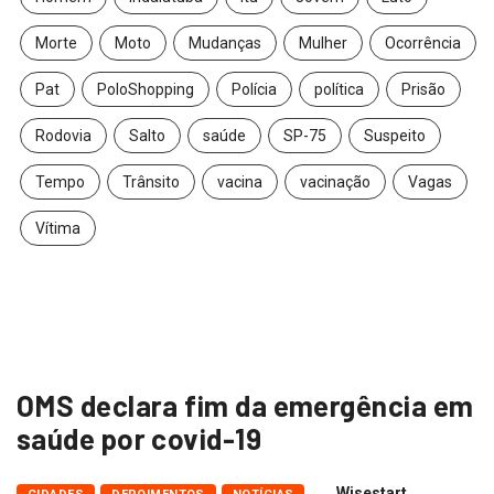
Morte
Moto
Mudanças
Mulher
Ocorrência
Pat
PoloShopping
Polícia
política
Prisão
Rodovia
Salto
saúde
SP-75
Suspeito
Tempo
Trânsito
vacina
vacinação
Vagas
Vítima
OMS declara fim da emergência em
saúde por covid-19
Wisestart