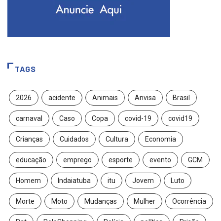
TAGS
2026
acidente
Animais
Anvisa
Brasil
carnaval
Caso
Copa
covid-19
covid19
Crianças
Cuidados
Cultura
Economia
educação
emprego
esporte
evento
GCM
Homem
Indaiatuba
itu
Jovem
Luto
Morte
Moto
Mudanças
Mulher
Ocorrência