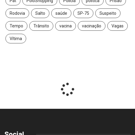
Pat
PoloShopping
Polícia
política
Prisão
Rodovia
Salto
saúde
SP-75
Suspeito
Tempo
Trânsito
vacina
vacinação
Vagas
Vítima
Social