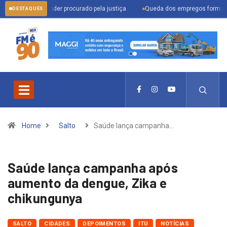
a prender procurado pela justiça
Queda dos empregos formais em Itu reflet
DESTAQUES
Home
Salto
Saúde lança campanha…
Saúde lança campanha após
aumento da dengue, Zika e
chikungunya
SALTO
CIDADES
DEPOIMENTOS
ITU
NOTÍCIAS