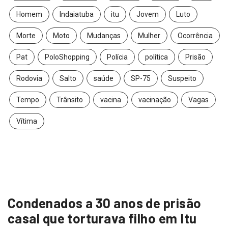
Homem
Indaiatuba
itu
Jovem
Luto
Morte
Moto
Mudanças
Mulher
Ocorrência
Pat
PoloShopping
Polícia
política
Prisão
Rodovia
Salto
saúde
SP-75
Suspeito
Tempo
Trânsito
vacina
vacinação
Vagas
Vítima
Condenados a 30 anos de prisão
casal que torturava filho em Itu