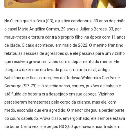
Na última quarta-feira (03), a justiça condenou a 30 anos de prisão
o casal Maria Angélica Gomes, 29 anos e Juliano Borges, 33, por
maus-tratos e tortura contra o próprio filho, na época com 11 anos
de idade. O caso aconteceu em maio de 2022. O menino franzino
relatou as sessões de agressões que ele passava para um vizinho
que resolveu gravar um vídeo com o depoimento do menor. Ele
chegou a dizer que era levado para uma área rural, antiga
Babilônia que fica as margens da Rodovia Waldomiro Corrêa de
Camargo (SP-79) e lá recebia socos, chutes, puxões de cabelo e
até fluído de bateria era despejado em sua cabeça. Vizinhos
perceberam hematomas pelo corpo da criança, mas ele, com
medo, escondia que era agredido. O menor chegou a perder parte
do couro cabeludo. Prova disso, envergonhado, ele sempre estava
de boné. Certa vez, ele pegou R$ 2,00 que havia encontrado em