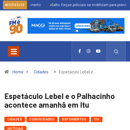
acionamento
Salto: forças policiais se mobilizam para prender procurado pel
DESTAQUES
Home
Cidades
Espetáculo Lebel e…
Espetáculo Lebel e o Palhacinho
acontece amanhã em Itu
CIDADES
CURIOSIDADES
DEPOIMENTOS
ITU
NOTÍCIAS