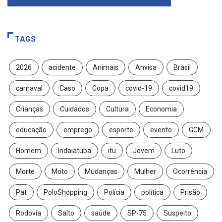
TAGS
2026
acidente
Animais
Anvisa
Brasil
carnaval
Caso
Copa
covid-19
covid19
Crianças
Cuidados
Cultura
Economia
educação
emprego
esporte
evento
GCM
Homem
Indaiatuba
itu
Jovem
Luto
Morte
Moto
Mudanças
Mulher
Ocorrência
Pat
PoloShopping
Polícia
política
Prisão
Rodovia
Salto
saúde
SP-75
Suspeito