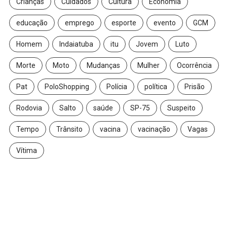
Crianças
Cuidados
Cultura
Economia
educação
emprego
esporte
evento
GCM
Homem
Indaiatuba
itu
Jovem
Luto
Morte
Moto
Mudanças
Mulher
Ocorrência
Pat
PoloShopping
Polícia
política
Prisão
Rodovia
Salto
saúde
SP-75
Suspeito
Tempo
Trânsito
vacina
vacinação
Vagas
Vítima