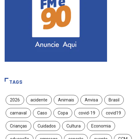
TAGS
2026
acidente
Animais
Anvisa
Brasil
carnaval
Caso
Copa
covid-19
covid19
Crianças
Cuidados
Cultura
Economia
educação
emprego
esporte
evento
GCM