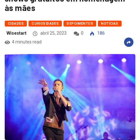
às mães
CIDADES
CURIOSIDADES
DEPOIMENTOS
NOTÍCIAS
Wisestart
abril 25, 2023
0
186
4 minutes read