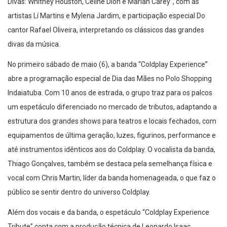
Divas: Whitney Houston, Celine Dion e Mariah Carey”, com as
artistas Lí Martins e Mylena Jardim, e participação especial Do
cantor Rafael Oliveira, interpretando os clássicos das grandes
divas da música.
No primeiro sábado de maio (6), a banda “Coldplay Experience”
abre a programação especial de Dia das Mães no Polo Shopping
Indaiatuba. Com 10 anos de estrada, o grupo traz para os palcos
um espetáculo diferenciado no mercado de tributos, adaptando a
estrutura dos grandes shows para teatros e locais fechados, com
equipamentos de última geração, luzes, figurinos, performance e
até instrumentos idênticos aos do Coldplay. O vocalista da banda,
Thiago Gonçalves, também se destaca pela semelhança física e
vocal com Chris Martin, líder da banda homenageada, o que faz o
público se sentir dentro do universo Coldplay.
Além dos vocais e da banda, o espetáculo “Coldplay Experience
Tribute” conta com a produção técnica de Leonardo Isaac,