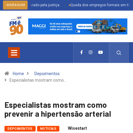
er procurado pela justiça
Queda dos empregos formais em Itu reflete cenár
DESTAQUES
Home
Depoimentos
Especialistas mostram como…
Especialistas mostram como
prevenir a hipertensão arterial
Wisestart
DEPOIMENTOS
NOTÍCIAS