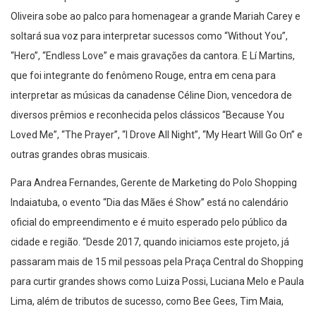
Oliveira sobe ao palco para homenagear a grande Mariah Carey e
soltará sua voz para interpretar sucessos como “Without You”,
“Hero”, “Endless Love” e mais gravações da cantora. E Lí Martins,
que foi integrante do fenômeno Rouge, entra em cena para
interpretar as músicas da canadense Céline Dion, vencedora de
diversos prêmios e reconhecida pelos clássicos “Because You
Loved Me”, “The Prayer”, “I Drove All Night”, “My Heart Will Go On” e
outras grandes obras musicais.
Para Andrea Fernandes, Gerente de Marketing do Polo Shopping
Indaiatuba, o evento “Dia das Mães é Show” está no calendário
oficial do empreendimento e é muito esperado pelo público da
cidade e região. “Desde 2017, quando iniciamos este projeto, já
passaram mais de 15 mil pessoas pela Praça Central do Shopping
para curtir grandes shows como Luiza Possi, Luciana Melo e Paula
Lima, além de tributos de sucesso, como Bee Gees, Tim Maia,