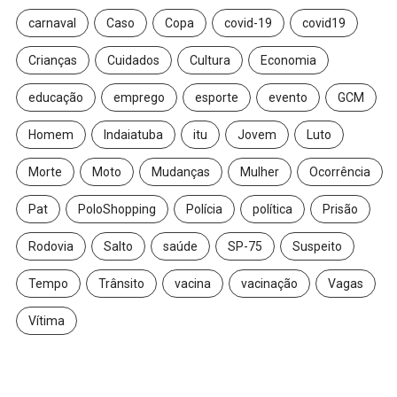
carnaval
Caso
Copa
covid-19
covid19
Crianças
Cuidados
Cultura
Economia
educação
emprego
esporte
evento
GCM
Homem
Indaiatuba
itu
Jovem
Luto
Morte
Moto
Mudanças
Mulher
Ocorrência
Pat
PoloShopping
Polícia
política
Prisão
Rodovia
Salto
saúde
SP-75
Suspeito
Tempo
Trânsito
vacina
vacinação
Vagas
Vítima