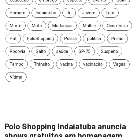
Homem
Indaiatuba
itu
Jovem
Luto
Morte
Moto
Mudanças
Mulher
Ocorrência
Pat
PoloShopping
Polícia
política
Prisão
Rodovia
Salto
saúde
SP-75
Suspeito
Tempo
Trânsito
vacina
vacinação
Vagas
Vítima
Polo Shopping Indaiatuba anuncia
shows gratuitos em homenagem