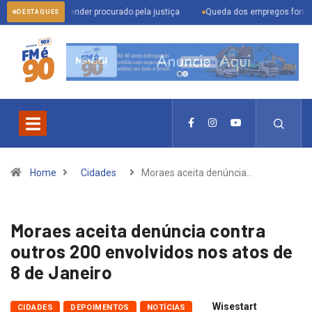
ra prender procurado pela justiça
Queda dos empregos formais em Itu refle
DESTAQUES
Home
Cidades
Moraes aceita denúncia…
Moraes aceita denúncia contra
outros 200 envolvidos nos atos de
8 de Janeiro
Wisestart
CIDADES
DEPOIMENTOS
NOTÍCIAS