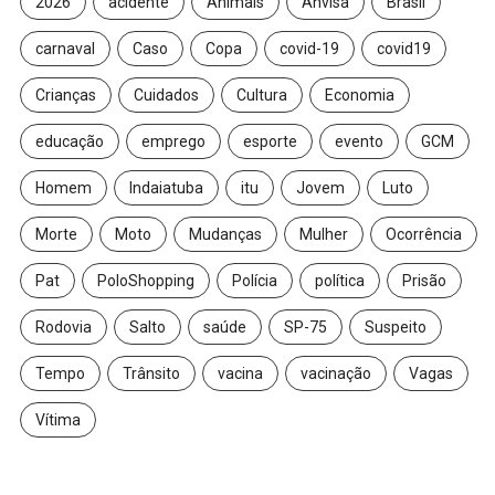
2026
acidente
Animais
Anvisa
Brasil
carnaval
Caso
Copa
covid-19
covid19
Crianças
Cuidados
Cultura
Economia
educação
emprego
esporte
evento
GCM
Homem
Indaiatuba
itu
Jovem
Luto
Morte
Moto
Mudanças
Mulher
Ocorrência
Pat
PoloShopping
Polícia
política
Prisão
Rodovia
Salto
saúde
SP-75
Suspeito
Tempo
Trânsito
vacina
vacinação
Vagas
Vítima