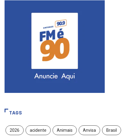
TAGS
2026
acidente
Animais
Anvisa
Brasil