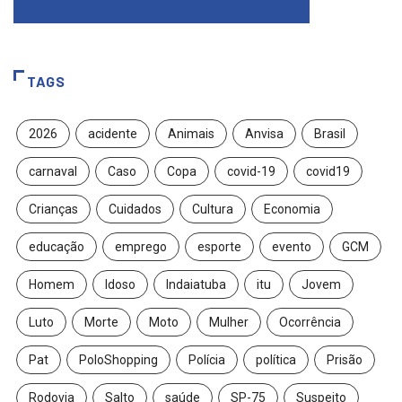
TAGS
2026
acidente
Animais
Anvisa
Brasil
carnaval
Caso
Copa
covid-19
covid19
Crianças
Cuidados
Cultura
Economia
educação
emprego
esporte
evento
GCM
Homem
Idoso
Indaiatuba
itu
Jovem
Luto
Morte
Moto
Mulher
Ocorrência
Pat
PoloShopping
Polícia
política
Prisão
Rodovia
Salto
saúde
SP-75
Suspeito