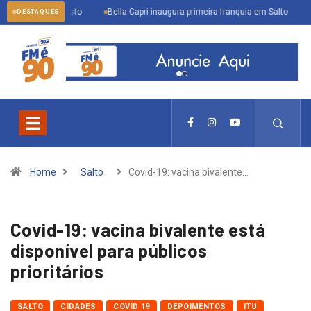
 de agosto
Bella Capri inaugura primeira franquia em Salto
Inscrições
DESTAQUES
Home
Salto
Covid-19: vacina bivalente…
Covid-19: vacina bivalente está
disponível para públicos
prioritários
SALTO
CIDADES
COVID 19
DEPOIMENTOS
ITU