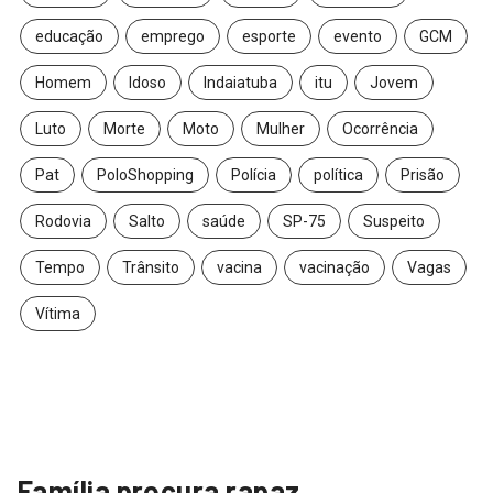
educação
emprego
esporte
evento
GCM
Homem
Idoso
Indaiatuba
itu
Jovem
Luto
Morte
Moto
Mulher
Ocorrência
Pat
PoloShopping
Polícia
política
Prisão
Rodovia
Salto
saúde
SP-75
Suspeito
Tempo
Trânsito
vacina
vacinação
Vagas
Vítima
Família procura rapaz