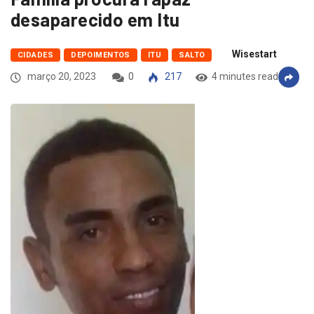
desaparecido em Itu
Wisestart
CIDADES
DEPOIMENTOS
ITU
SALTO
março 20, 2023
0
217
4 minutes read