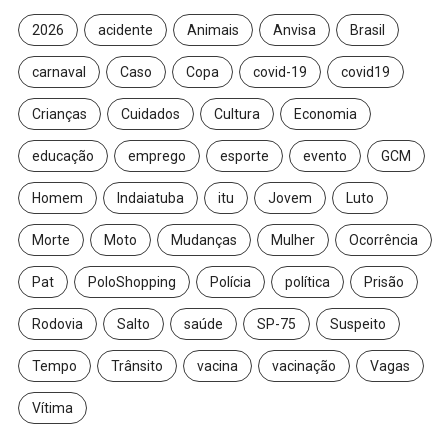
2026
acidente
Animais
Anvisa
Brasil
carnaval
Caso
Copa
covid-19
covid19
Crianças
Cuidados
Cultura
Economia
educação
emprego
esporte
evento
GCM
Homem
Indaiatuba
itu
Jovem
Luto
Morte
Moto
Mudanças
Mulher
Ocorrência
Pat
PoloShopping
Polícia
política
Prisão
Rodovia
Salto
saúde
SP-75
Suspeito
Tempo
Trânsito
vacina
vacinação
Vagas
Vítima