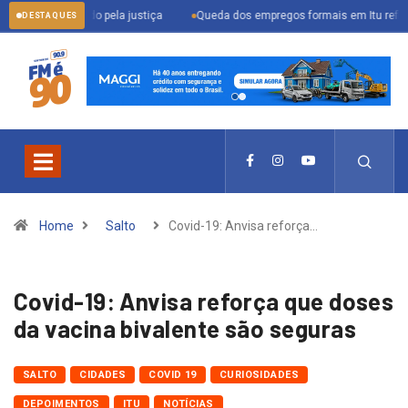
rocurado pela justiça
Queda dos empregos formais em Itu reflete cenário 
DESTAQUES
Home
Salto
Covid-19: Anvisa reforça…
Covid-19: Anvisa reforça que doses
da vacina bivalente são seguras
SALTO
CIDADES
COVID 19
CURIOSIDADES
DEPOIMENTOS
ITU
NOTÍCIAS