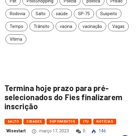
Pat
PoloShopping
Polícia
política
Prisão
Rodovia
Salto
saúde
SP-75
Suspeito
Tempo
Trânsito
vacina
vacinação
Vagas
Vítima
Termina hoje prazo para pré-
selecionados do Fies finalizarem
inscrição
SALTO
CIDADES
DEPOIMENTOS
ITU
NOTÍCIAS
Wisestart
março 17, 2023
0
146