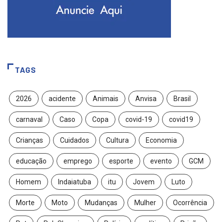
TAGS
2026
acidente
Animais
Anvisa
Brasil
carnaval
Caso
Copa
covid-19
covid19
Crianças
Cuidados
Cultura
Economia
educação
emprego
esporte
evento
GCM
Homem
Indaiatuba
itu
Jovem
Luto
Morte
Moto
Mudanças
Mulher
Ocorrência