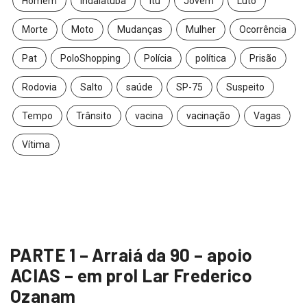
Homem
Indaiatuba
itu
Jovem
Luto
Morte
Moto
Mudanças
Mulher
Ocorrência
Pat
PoloShopping
Polícia
política
Prisão
Rodovia
Salto
saúde
SP-75
Suspeito
Tempo
Trânsito
vacina
vacinação
Vagas
Vítima
PARTE 1 – Arraiá da 90 – apoio
ACIAS – em prol Lar Frederico
Ozanam