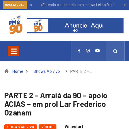
estratégicos
Entenda o que muda com a nova Lei do Frete
Multivaci
DESTAQUES
Home
Shows Ao vivo
PARTE 2 –…
PARTE 2 – Arraiá da 90 – apoio
ACIAS – em prol Lar Frederico
Ozanam
Wisestart
SHOWS AO VIVO
VÍDEOS