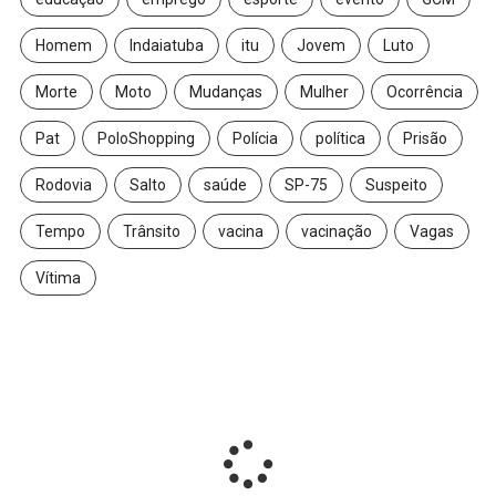
Homem
Indaiatuba
itu
Jovem
Luto
Morte
Moto
Mudanças
Mulher
Ocorrência
Pat
PoloShopping
Polícia
política
Prisão
Rodovia
Salto
saúde
SP-75
Suspeito
Tempo
Trânsito
vacina
vacinação
Vagas
Vítima