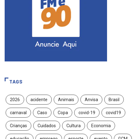
TAGS
2026
acidente
Animais
Anvisa
Brasil
carnaval
Caso
Copa
covid-19
covid19
Crianças
Cuidados
Cultura
Economia
educação
emprego
esporte
evento
GCM