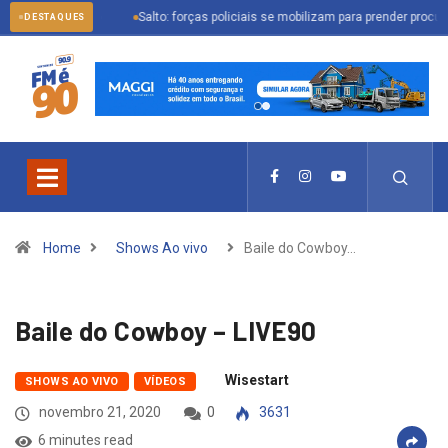
cionamento
Salto: forças policiais se mobilizam para prender procurado pela 
DESTAQUES
Home
Shows Ao vivo
Baile do Cowboy…
Baile do Cowboy – LIVE90
Wisestart
SHOWS AO VIVO
VÍDEOS
novembro 21, 2020
0
3631
6 minutes read