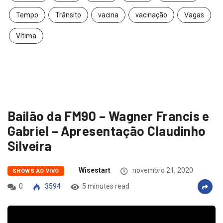
Tempo
Trânsito
vacina
vacinação
Vagas
Vítima
Bailão da FM90 – Wagner Francis e
Gabriel – Apresentação Claudinho
Silveira
Wisestart
novembro 21, 2020
SHOWS AO VIVO
0
3594
5 minutes read