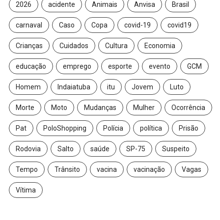
2026
acidente
Animais
Anvisa
Brasil
carnaval
Caso
Copa
covid-19
covid19
Crianças
Cuidados
Cultura
Economia
educação
emprego
esporte
evento
GCM
Homem
Indaiatuba
itu
Jovem
Luto
Morte
Moto
Mudanças
Mulher
Ocorrência
Pat
PoloShopping
Polícia
política
Prisão
Rodovia
Salto
saúde
SP-75
Suspeito
Tempo
Trânsito
vacina
vacinação
Vagas
Vítima