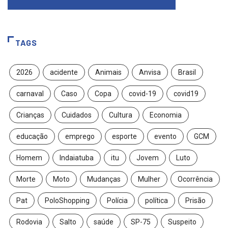
TAGS
2026
acidente
Animais
Anvisa
Brasil
carnaval
Caso
Copa
covid-19
covid19
Crianças
Cuidados
Cultura
Economia
educação
emprego
esporte
evento
GCM
Homem
Indaiatuba
itu
Jovem
Luto
Morte
Moto
Mudanças
Mulher
Ocorrência
Pat
PoloShopping
Polícia
política
Prisão
Rodovia
Salto
saúde
SP-75
Suspeito