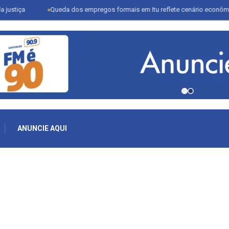
tiça
Queda dos empregos formais em Itu reflete cenário econômico e
ANUNCIE AQUI