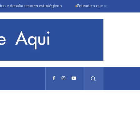
 desafia setores estratégicos
Entenda o que muda com a nova Lei do