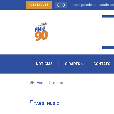
Salto: forças policiais se mobilizam para prender procurado pela jus
❮
❯
DESTAQUES
NOTÍCIAS
CIDADES
CONTATO
Home
music
TAGS :MUSIC