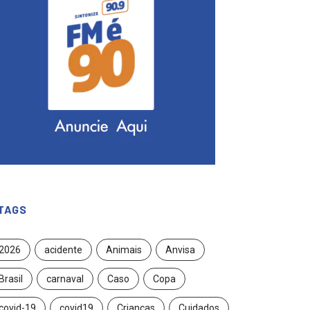
TAGS
2026
acidente
Animais
Anvisa
Brasil
carnaval
Caso
Copa
covid-19
covid19
Crianças
Cuidados