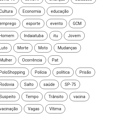
Cultura
Economia
educação
emprego
esporte
evento
GCM
Homem
Indaiatuba
itu
Jovem
Luto
Morte
Moto
Mudanças
Mulher
Ocorrência
Pat
PoloShopping
Polícia
política
Prisão
Rodovia
Salto
saúde
SP-75
Suspeito
Tempo
Trânsito
vacina
vacinação
Vagas
Vítima