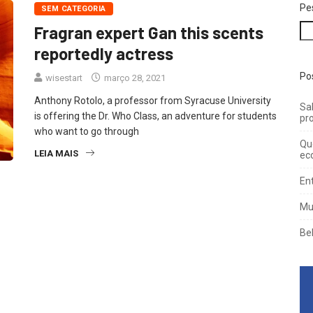
Pe
SEM CATEGORIA
Fragran expert Gan this scents
reportedly actress
Po
wisestart
março 28, 2021
Anthony Rotolo, a professor from Syracuse University
Sal
is offering the Dr. Who Class, an adventure for students
pro
who want to go through
Qu
LEIA MAIS
ec
En
Mu
Be