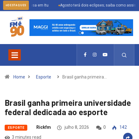
 sua casa em Itu
Agosto terá dois eclipses; saiba como assistir aos fenô
DESTAQUES
Home
Esporte
Brasil ganha primeira…
Brasil ganha primeira universidade
federal dedicada ao esporte
Rickfm
julho 8, 2026
0
142
ESPORTE
3 minutes read