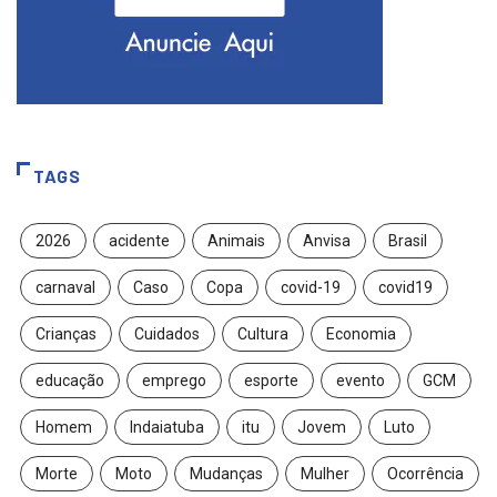
TAGS
2026
acidente
Animais
Anvisa
Brasil
carnaval
Caso
Copa
covid-19
covid19
Crianças
Cuidados
Cultura
Economia
educação
emprego
esporte
evento
GCM
Homem
Indaiatuba
itu
Jovem
Luto
Morte
Moto
Mudanças
Mulher
Ocorrência