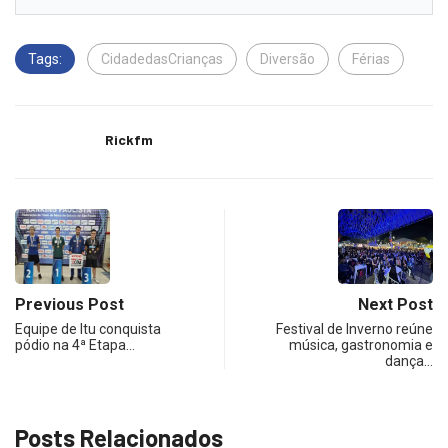
Tags:
CidadedasCrianças
Diversão
Férias
Rickfm
Previous Post
Next Post
Equipe de Itu conquista
Festival de Inverno reúne
pódio na 4ª Etapa…
música, gastronomia e
dança…
Posts Relacionados