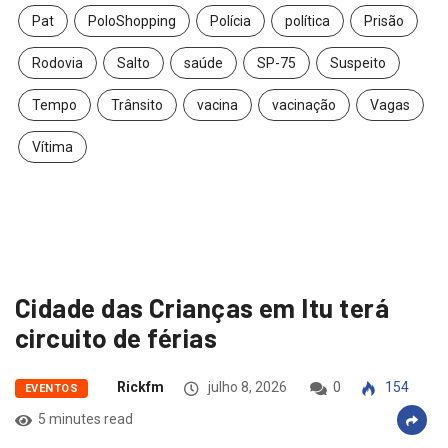
Pat
PoloShopping
Polícia
política
Prisão
Rodovia
Salto
saúde
SP-75
Suspeito
Tempo
Trânsito
vacina
vacinação
Vagas
Vítima
Cidade das Crianças em Itu terá
circuito de férias
Rickfm
julho 8, 2026
0
154
EVENTOS
5 minutes read