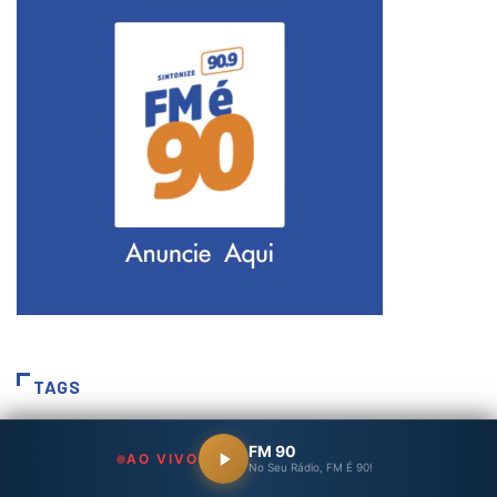
TAGS
FM 90
2026
acidente
Animais
Anvisa
Brasil
AO VIVO
No Seu Rádio, FM É 90!