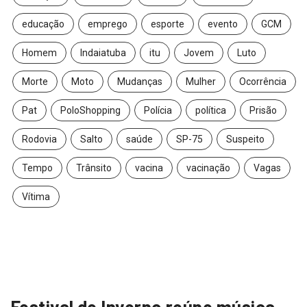
educação
emprego
esporte
evento
GCM
Homem
Indaiatuba
itu
Jovem
Luto
Morte
Moto
Mudanças
Mulher
Ocorrência
Pat
PoloShopping
Polícia
política
Prisão
Rodovia
Salto
saúde
SP-75
Suspeito
Tempo
Trânsito
vacina
vacinação
Vagas
Vítima
Festival de Inverno reúne música,