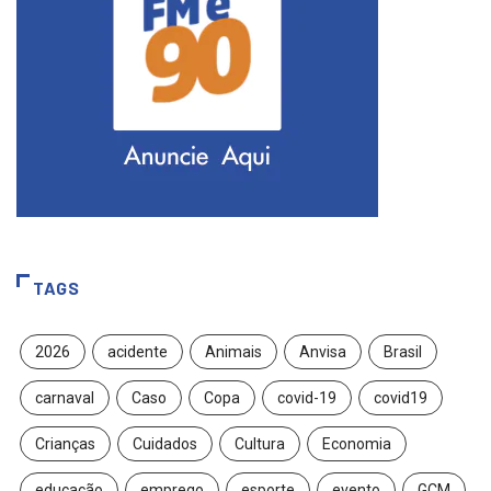
TAGS
2026
acidente
Animais
Anvisa
Brasil
carnaval
Caso
Copa
covid-19
covid19
Crianças
Cuidados
Cultura
Economia
educação
emprego
esporte
evento
GCM