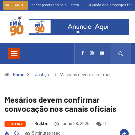
zam para prender procurado pela justiça
Queda dos empregos formais em Itu 
DESTAQUES
Home
Justiça
Mesários devem confirmar…
Mesários devem confirmar
convocação nos canais oficiais
Rickfm
junho 28, 2026
0
JUSTIÇA
186
5 minutes read