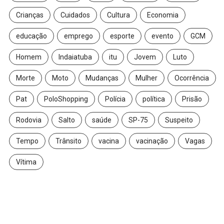
Crianças
Cuidados
Cultura
Economia
educação
emprego
esporte
evento
GCM
Homem
Indaiatuba
itu
Jovem
Luto
Morte
Moto
Mudanças
Mulher
Ocorrência
Pat
PoloShopping
Polícia
política
Prisão
Rodovia
Salto
saúde
SP-75
Suspeito
Tempo
Trânsito
vacina
vacinação
Vagas
Vítima