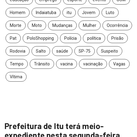
Homem
Indaiatuba
itu
Jovem
Luto
Morte
Moto
Mudanças
Mulher
Ocorrência
Pat
PoloShopping
Polícia
política
Prisão
Rodovia
Salto
saúde
SP-75
Suspeito
Tempo
Trânsito
vacina
vacinação
Vagas
Vítima
Prefeitura de Itu terá meio-
expediente nesta segunda-feira