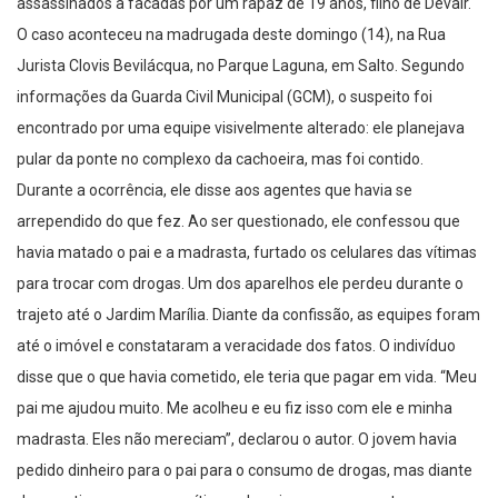
assassinados a facadas por um rapaz de 19 anos, filho de Devair.
O caso aconteceu na madrugada deste domingo (14), na Rua
Jurista Clovis Bevilácqua, no Parque Laguna, em Salto. Segundo
informações da Guarda Civil Municipal (GCM), o suspeito foi
encontrado por uma equipe visivelmente alterado: ele planejava
pular da ponte no complexo da cachoeira, mas foi contido.
Durante a ocorrência, ele disse aos agentes que havia se
arrependido do que fez. Ao ser questionado, ele confessou que
havia matado o pai e a madrasta, furtado os celulares das vítimas
para trocar com drogas. Um dos aparelhos ele perdeu durante o
trajeto até o Jardim Marília. Diante da confissão, as equipes foram
até o imóvel e constataram a veracidade dos fatos. O indivíduo
disse que o que havia cometido, ele teria que pagar em vida. “Meu
pai me ajudou muito. Me acolheu e eu fiz isso com ele e minha
madrasta. Eles não mereciam”, declarou o autor. O jovem havia
pedido dinheiro para o pai para o consumo de drogas, mas diante