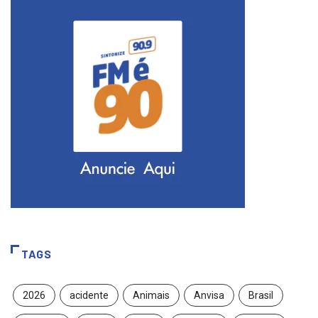
TAGS
2026
acidente
Animais
Anvisa
Brasil