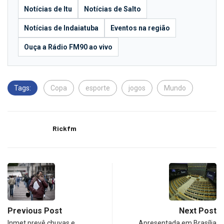
Notícias de Itu
Notícias de Salto
Notícias de Indaiatuba
Eventos na região
Ouça a Rádio FM90 ao vivo
Tags:
Copa
esporte
jogos
Mundo
Rickfm
Previous Post
Next Post
Inmet prevê chuvas e
Apresentada em Brasília