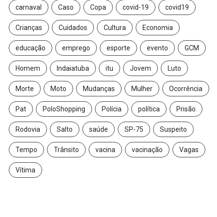
carnaval
Caso
Copa
covid-19
covid19
Crianças
Cuidados
Cultura
Economia
educação
emprego
esporte
evento
GCM
Homem
Indaiatuba
itu
Jovem
Luto
Morte
Moto
Mudanças
Mulher
Ocorrência
Pat
PoloShopping
Polícia
política
Prisão
Rodovia
Salto
saúde
SP-75
Suspeito
Tempo
Trânsito
vacina
vacinação
Vagas
Vítima