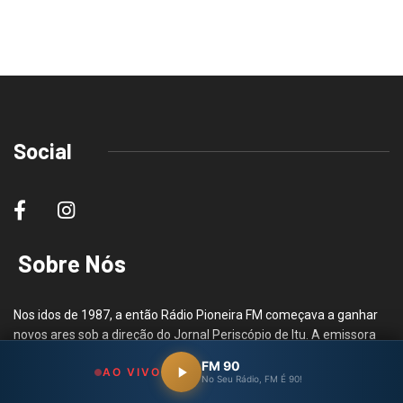
Social
Sobre Nós
Nos idos de 1987, a então Rádio Pioneira FM começava a ganhar
novos ares sob a direção do Jornal Periscópio de Itu. A emissora
funcionava em um prédio improvisado na Rua Lombardia nº 90 –
FM 90
AO VIVO
Vila Roma, em Salto.
No Seu Rádio, FM É 90!