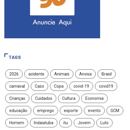
TAGS
2026
acidente
Animais
Anvisa
Brasil
carnaval
Caso
Copa
covid-19
covid19
Crianças
Cuidados
Cultura
Economia
educação
emprego
esporte
evento
GCM
Homem
Indaiatuba
itu
Jovem
Luto