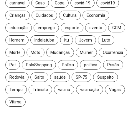
carnaval
Caso
Copa
covid-19
covid19
Crianças
Cuidados
Cultura
Economia
educação
emprego
esporte
evento
GCM
Homem
Indaiatuba
itu
Jovem
Luto
Morte
Moto
Mudanças
Mulher
Ocorrência
Pat
PoloShopping
Polícia
política
Prisão
Rodovia
Salto
saúde
SP-75
Suspeito
Tempo
Trânsito
vacina
vacinação
Vagas
Vítima