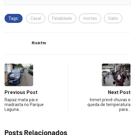
Tags:
Casal
Fatalidade
mortes
Salto
Rickfm
Previous Post
Next Post
Rapaz mata pai e
Inmet prevê chuvas e
madrasta no Parque
queda de temperatura
Laguna…
para…
Posts Relacionados