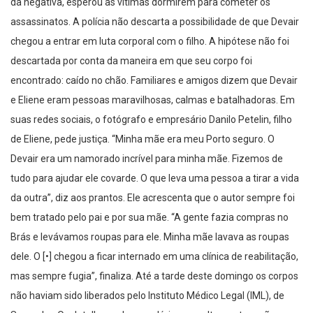
da negativa, esperou as vítimas dormirem para cometer os
assassinatos. A polícia não descarta a possibilidade de que Devair
chegou a entrar em luta corporal com o filho. A hipótese não foi
descartada por conta da maneira em que seu corpo foi
encontrado: caído no chão. Familiares e amigos dizem que Devair
e Eliene eram pessoas maravilhosas, calmas e batalhadoras. Em
suas redes sociais, o fotógrafo e empresário Danilo Petelin, filho
de Eliene, pede justiça. “Minha mãe era meu Porto seguro. O
Devair era um namorado incrível para minha mãe. Fizemos de
tudo para ajudar ele covarde. O que leva uma pessoa a tirar a vida
da outra”, diz aos prantos. Ele acrescenta que o autor sempre foi
bem tratado pelo pai e por sua mãe. “A gente fazia compras no
Brás e levávamos roupas para ele. Minha mãe lavava as roupas
dele. O [•] chegou a ficar internado em uma clínica de reabilitação,
mas sempre fugia”, finaliza. Até a tarde deste domingo os corpos
não haviam sido liberados pelo Instituto Médico Legal (IML), de