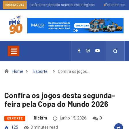
ário econômico e desafia setores estratégicos
Entenda o que muda com a
DESTAQUES
Home
Esporte
Confira os jogos…
Confira os jogos desta segunda-
feira pela Copa do Mundo 2026
Rickfm
junho 15, 2026
0
ESPORTE
125
3 minutes read