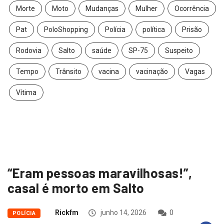
Morte
Moto
Mudanças
Mulher
Ocorrência
Pat
PoloShopping
Polícia
política
Prisão
Rodovia
Salto
saúde
SP-75
Suspeito
Tempo
Trânsito
vacina
vacinação
Vagas
Vítima
“Eram pessoas maravilhosas!”,
casal é morto em Salto
Rickfm
junho 14, 2026
0
POLÍCIA