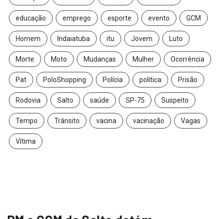
educação
emprego
esporte
evento
GCM
Homem
Indaiatuba
itu
Jovem
Luto
Morte
Moto
Mudanças
Mulher
Ocorrência
Pat
PoloShopping
Polícia
política
Prisão
Rodovia
Salto
saúde
SP-75
Suspeito
Tempo
Trânsito
vacina
vacinação
Vagas
Vítima