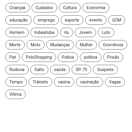
Crianças
Cuidados
Cultura
Economia
educação
emprego
esporte
evento
GCM
Homem
Indaiatuba
itu
Jovem
Luto
Morte
Moto
Mudanças
Mulher
Ocorrência
Pat
PoloShopping
Polícia
política
Prisão
Rodovia
Salto
saúde
SP-75
Suspeito
Tempo
Trânsito
vacina
vacinação
Vagas
Vítima