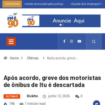
izam para prender procurado pela justiça
Queda dos empregos formais em Itu
DESTAQUES
Home
Últimas
Após acordo, greve…
Após acordo, greve dos motoristas
de ônibus de Itu é descartada
Rickfm
junho 12, 2026
0
ÚLTIMAS
196
1 minute read