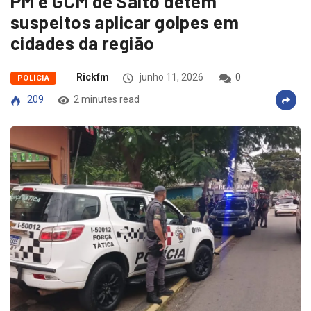
PM e GCM de Salto detém
suspeitos aplicar golpes em
cidades da região
Rickfm
junho 11, 2026
0
POLÍCIA
209
2 minutes read