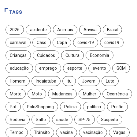
TAGS
2026
acidente
Animais
Anvisa
Brasil
carnaval
Caso
Copa
covid-19
covid19
Crianças
Cuidados
Cultura
Economia
educação
emprego
esporte
evento
GCM
Homem
Indaiatuba
itu
Jovem
Luto
Morte
Moto
Mudanças
Mulher
Ocorrência
Pat
PoloShopping
Polícia
política
Prisão
Rodovia
Salto
saúde
SP-75
Suspeito
Tempo
Trânsito
vacina
vacinação
Vagas