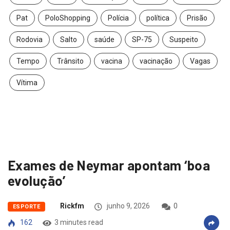
Pat
PoloShopping
Polícia
política
Prisão
Rodovia
Salto
saúde
SP-75
Suspeito
Tempo
Trânsito
vacina
vacinação
Vagas
Vítima
Exames de Neymar apontam ‘boa
evolução’
Rickfm
junho 9, 2026
0
ESPORTE
162
3 minutes read