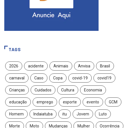
TAGS
2026
acidente
Animais
Anvisa
Brasil
carnaval
Caso
Copa
covid-19
covid19
Crianças
Cuidados
Cultura
Economia
educação
emprego
esporte
evento
GCM
Homem
Indaiatuba
itu
Jovem
Luto
Morte
Moto
Mudanças
Mulher
Ocorrência