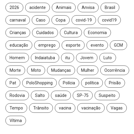
2026
acidente
Animais
Anvisa
Brasil
carnaval
Caso
Copa
covid-19
covid19
Crianças
Cuidados
Cultura
Economia
educação
emprego
esporte
evento
GCM
Homem
Indaiatuba
itu
Jovem
Luto
Morte
Moto
Mudanças
Mulher
Ocorrência
Pat
PoloShopping
Polícia
política
Prisão
Rodovia
Salto
saúde
SP-75
Suspeito
Tempo
Trânsito
vacina
vacinação
Vagas
Vítima