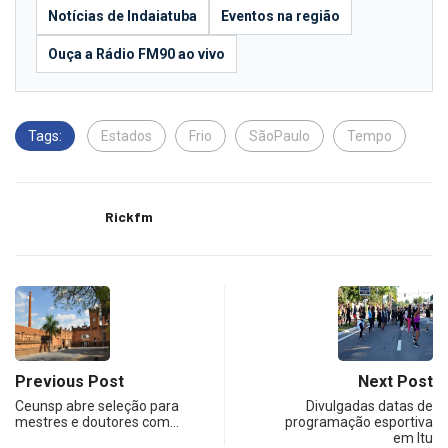
Notícias de Indaiatuba
Eventos na região
Ouça a Rádio FM90 ao vivo
Tags:
Estados
Frio
SãoPaulo
Tempo
Rickfm
Previous Post
Next Post
Ceunsp abre seleção para
Divulgadas datas de
mestres e doutores com…
programação esportiva
em Itu