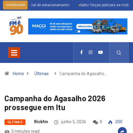
cial digital de estacionamento
Salto: forças policiais se mobilizam para p
DESTAQUES
Home
Últimas
Campanha do Agasalho…
Campanha do Agasalho 2026
prossegue em Itu
Rickfm
junho 5, 2026
0
200
ÚLTIMAS
3 minutes read