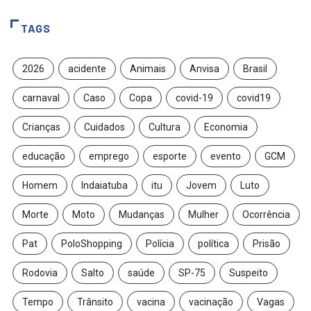
TAGS
2026
acidente
Animais
Anvisa
Brasil
carnaval
Caso
Copa
covid-19
covid19
Crianças
Cuidados
Cultura
Economia
educação
emprego
esporte
evento
GCM
Homem
Indaiatuba
itu
Jovem
Luto
Morte
Moto
Mudanças
Mulher
Ocorrência
Pat
PoloShopping
Polícia
política
Prisão
Rodovia
Salto
saúde
SP-75
Suspeito
Tempo
Trânsito
vacina
vacinação
Vagas