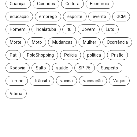
Crianças
Cuidados
Cultura
Economia
educação
emprego
esporte
evento
GCM
Homem
Indaiatuba
itu
Jovem
Luto
Morte
Moto
Mudanças
Mulher
Ocorrência
Pat
PoloShopping
Polícia
política
Prisão
Rodovia
Salto
saúde
SP-75
Suspeito
Tempo
Trânsito
vacina
vacinação
Vagas
Vítima