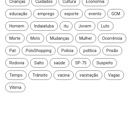
Crianças
Cuidados
Cultura
Economia
educação
emprego
esporte
evento
GCM
Homem
Indaiatuba
itu
Jovem
Luto
Morte
Moto
Mudanças
Mulher
Ocorrência
Pat
PoloShopping
Polícia
política
Prisão
Rodovia
Salto
saúde
SP-75
Suspeito
Tempo
Trânsito
vacina
vacinação
Vagas
Vítima