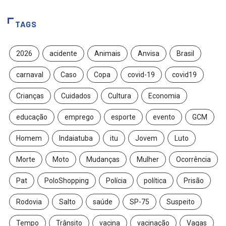
TAGS
2026
acidente
Animais
Anvisa
Brasil
carnaval
Caso
Copa
covid-19
covid19
Crianças
Cuidados
Cultura
Economia
educação
emprego
esporte
evento
GCM
Homem
Indaiatuba
itu
Jovem
Luto
Morte
Moto
Mudanças
Mulher
Ocorrência
Pat
PoloShopping
Polícia
política
Prisão
Rodovia
Salto
saúde
SP-75
Suspeito
Tempo
Trânsito
vacina
vacinação
Vagas