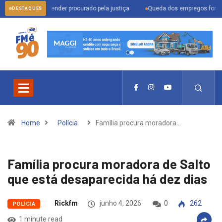
am para prender procurado pela justiça
Queda dos empregos formais em Itu 
DESTAQUES
Home
Polícia
Família procura moradora…
Família procura moradora de Salto
que está desaparecida há dez dias
Rickfm
junho 4, 2026
0
262
POLÍCIA
1 minute read