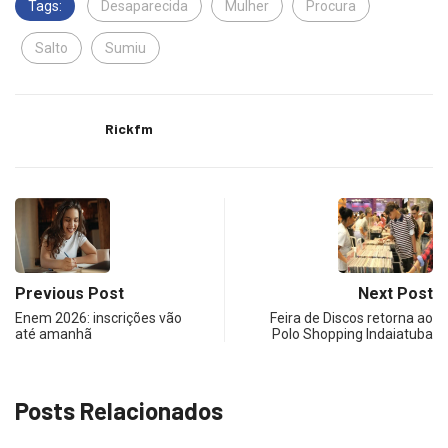
Tags:
Desaparecida
Mulher
Procura
Salto
Sumiu
Rickfm
Previous Post
Next Post
Enem 2026: inscrições vão
Feira de Discos retorna ao
até amanhã
Polo Shopping Indaiatuba
Posts Relacionados