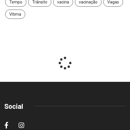
Tempo
Trânsito
vacina
vacinação
Vagas
Vítima
Social