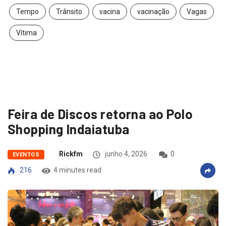
Tempo
Trânsito
vacina
vacinação
Vagas
Vítima
Feira de Discos retorna ao Polo
Shopping Indaiatuba
Rickfm
junho 4, 2026
0
EVENTOS
216
4 minutes read