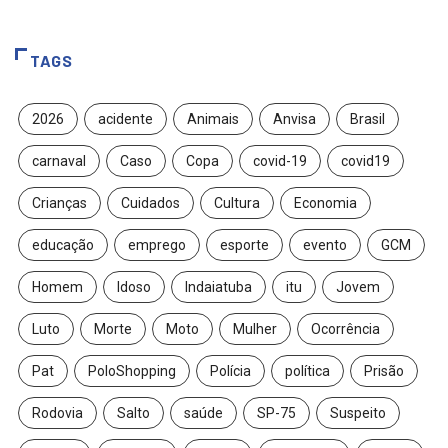
TAGS
2026
acidente
Animais
Anvisa
Brasil
carnaval
Caso
Copa
covid-19
covid19
Crianças
Cuidados
Cultura
Economia
educação
emprego
esporte
evento
GCM
Homem
Idoso
Indaiatuba
itu
Jovem
Luto
Morte
Moto
Mulher
Ocorrência
Pat
PoloShopping
Polícia
política
Prisão
Rodovia
Salto
saúde
SP-75
Suspeito