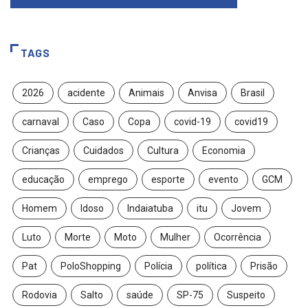
TAGS
2026
acidente
Animais
Anvisa
Brasil
carnaval
Caso
Copa
covid-19
covid19
Crianças
Cuidados
Cultura
Economia
educação
emprego
esporte
evento
GCM
Homem
Idoso
Indaiatuba
itu
Jovem
Luto
Morte
Moto
Mulher
Ocorrência
Pat
PoloShopping
Polícia
política
Prisão
Rodovia
Salto
saúde
SP-75
Suspeito