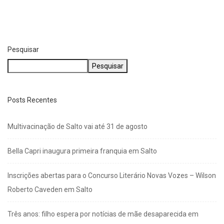
Carreta tomba na SP-75 e atinge carro;...
julho 25, 2026
Pesquisar
Pesquisar
Posts Recentes
Multivacinação de Salto vai até 31 de agosto
Bella Capri inaugura primeira franquia em Salto
Inscrições abertas para o Concurso Literário Novas Vozes – Wilson
Roberto Caveden em Salto
Três anos: filho espera por notícias de mãe desaparecida em