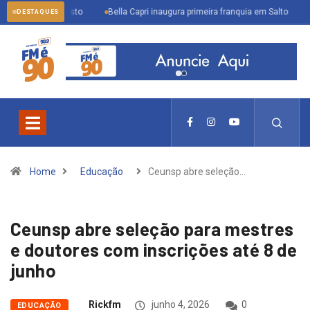
 31 de agosto
Bella Capri inaugura primeira franquia em Salto
Inscriç
DESTAQUES
Home
Educação
Ceunsp abre seleção…
Ceunsp abre seleção para mestres
e doutores com inscrições até 8 de
junho
Rickfm
junho 4, 2026
0
EDUCAÇÃO