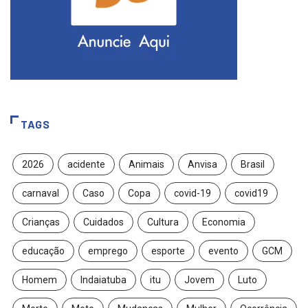
TAGS
2026
acidente
Animais
Anvisa
Brasil
carnaval
Caso
Copa
covid-19
covid19
Crianças
Cuidados
Cultura
Economia
educação
emprego
esporte
evento
GCM
Homem
Indaiatuba
itu
Jovem
Luto