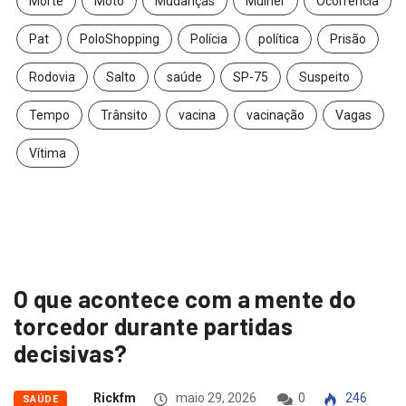
Morte
Moto
Mudanças
Mulher
Ocorrência
Pat
PoloShopping
Polícia
política
Prisão
Rodovia
Salto
saúde
SP-75
Suspeito
Tempo
Trânsito
vacina
vacinação
Vagas
Vítima
O que acontece com a mente do
torcedor durante partidas
decisivas?
Rickfm
maio 29, 2026
0
246
SAÚDE