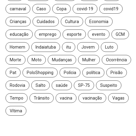
carnaval
Caso
Copa
covid-19
covid19
Crianças
Cuidados
Cultura
Economia
educação
emprego
esporte
evento
GCM
Homem
Indaiatuba
itu
Jovem
Luto
Morte
Moto
Mudanças
Mulher
Ocorrência
Pat
PoloShopping
Polícia
política
Prisão
Rodovia
Salto
saúde
SP-75
Suspeito
Tempo
Trânsito
vacina
vacinação
Vagas
Vítima