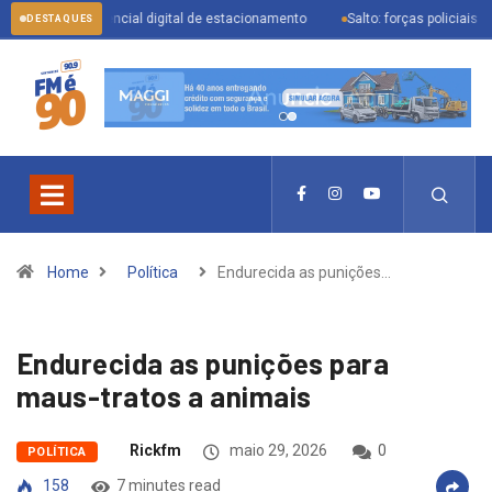
te credencial digital de estacionamento
Salto: forças policiais se mobiliz
DESTAQUES
Home
Política
Endurecida as punições…
Endurecida as punições para
maus-tratos a animais
Rickfm
maio 29, 2026
0
POLÍTICA
158
7 minutes read