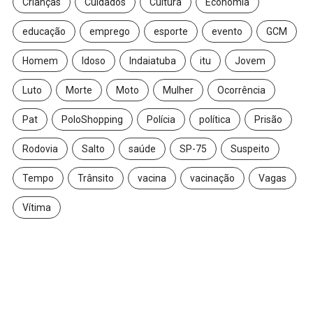
Crianças
Cuidados
Cultura
Economia
educação
emprego
esporte
evento
GCM
Homem
Idoso
Indaiatuba
itu
Jovem
Luto
Morte
Moto
Mulher
Ocorrência
Pat
PoloShopping
Polícia
política
Prisão
Rodovia
Salto
saúde
SP-75
Suspeito
Tempo
Trânsito
vacina
vacinação
Vagas
Vítima