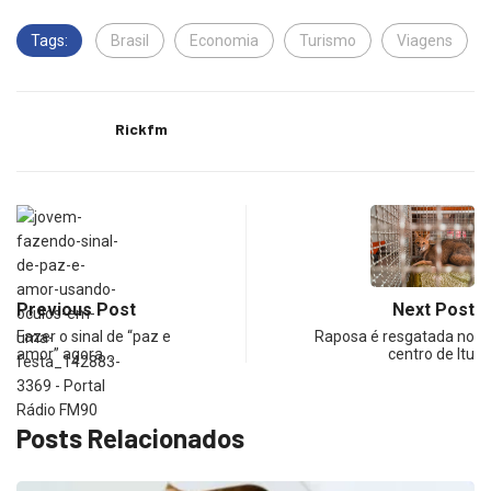
Tags:
Brasil
Economia
Turismo
Viagens
Rickfm
Previous Post
Next Post
Fazer o sinal de “paz e
Raposa é resgatada no
amor” agora…
centro de Itu
Posts Relacionados