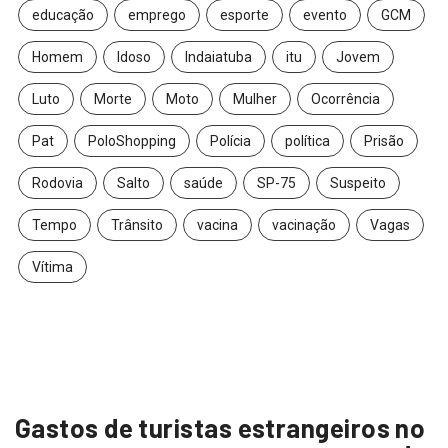
educação
emprego
esporte
evento
GCM
Homem
Idoso
Indaiatuba
itu
Jovem
Luto
Morte
Moto
Mulher
Ocorrência
Pat
PoloShopping
Polícia
política
Prisão
Rodovia
Salto
saúde
SP-75
Suspeito
Tempo
Trânsito
vacina
vacinação
Vagas
Vítima
Gastos de turistas estrangeiros no