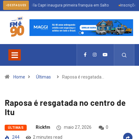
Bella Capri inaugura primeira franquia em Salto
Inscrições abertas pa
DESTAQUES
Home
Últimas
Raposa é resgatada…
Raposa é resgatada no centro de
Itu
Rickfm
maio 27, 2026
0
ÚLTIMAS
244
2 minutes read