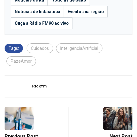
Notícias de Indaiatuba
Eventos na região
Ouça a Rádio FM90 ao vivo
Tags:
Cuidados
InteligênciaArtificial
PazeAmor
Rickfm
Previous Post
Next Post