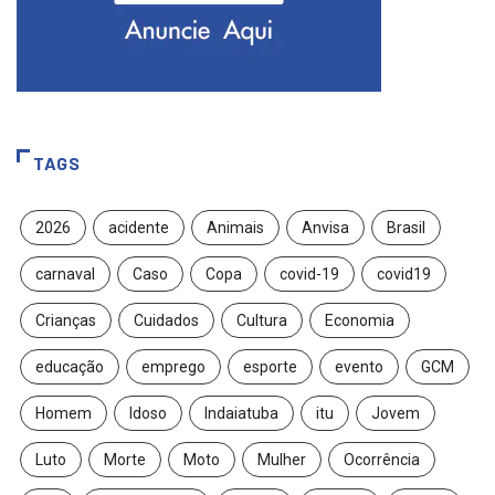
TAGS
2026
acidente
Animais
Anvisa
Brasil
carnaval
Caso
Copa
covid-19
covid19
Crianças
Cuidados
Cultura
Economia
educação
emprego
esporte
evento
GCM
Homem
Idoso
Indaiatuba
itu
Jovem
Luto
Morte
Moto
Mulher
Ocorrência