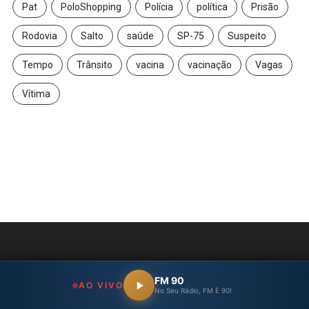
Pat
PoloShopping
Polícia
política
Prisão
Rodovia
Salto
saúde
SP-75
Suspeito
Tempo
Trânsito
vacina
vacinação
Vagas
Vítima
Social
FM 90
AO VIVO
No Seu Rádio, FM É 90!