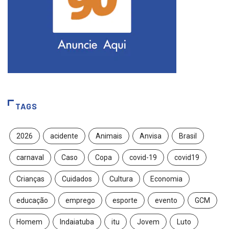
TAGS
2026
acidente
Animais
Anvisa
Brasil
carnaval
Caso
Copa
covid-19
covid19
Crianças
Cuidados
Cultura
Economia
educação
emprego
esporte
evento
GCM
Homem
Indaiatuba
itu
Jovem
Luto