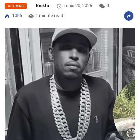
Rickfm
maio 20, 2026
0
ÚLTIMAS
1065
1 minute read