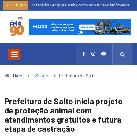
Agosto terá dois eclipses; saiba como assistir aos fenômenos
Idosos já 
DESTAQUES
Home
Saúde
Prefeitura de Salto…
Prefeitura de Salto inicia projeto
de proteção animal com
atendimentos gratuitos e futura
etapa de castração