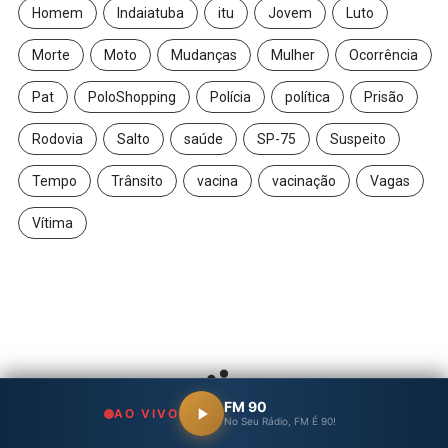
Homem
Indaiatuba
itu
Jovem
Luto
Morte
Moto
Mudanças
Mulher
Ocorrência
Pat
PoloShopping
Polícia
política
Prisão
Rodovia
Salto
saúde
SP-75
Suspeito
Tempo
Trânsito
vacina
vacinação
Vagas
Vítima
FM 90
AO VIVO
No Seu Rádio, FM É 90!