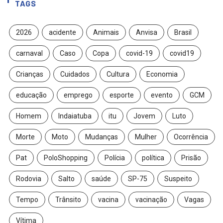
TAGS
2026
acidente
Animais
Anvisa
Brasil
carnaval
Caso
Copa
covid-19
covid19
Crianças
Cuidados
Cultura
Economia
educação
emprego
esporte
evento
GCM
Homem
Indaiatuba
itu
Jovem
Luto
Morte
Moto
Mudanças
Mulher
Ocorrência
Pat
PoloShopping
Polícia
política
Prisão
Rodovia
Salto
saúde
SP-75
Suspeito
Tempo
Trânsito
vacina
vacinação
Vagas
Vítima