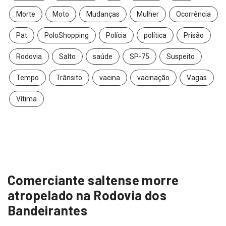
Morte
Moto
Mudanças
Mulher
Ocorrência
Pat
PoloShopping
Polícia
política
Prisão
Rodovia
Salto
saúde
SP-75
Suspeito
Tempo
Trânsito
vacina
vacinação
Vagas
Vítima
Comerciante saltense morre
atropelado na Rodovia dos
Bandeirantes