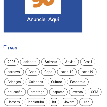
TAGS
2026
acidente
Animais
Anvisa
Brasil
carnaval
Caso
Copa
covid-19
covid19
Crianças
Cuidados
Cultura
Economia
educação
emprego
esporte
evento
GCM
Homem
Indaiatuba
itu
Jovem
Luto