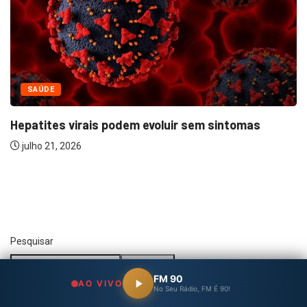
SAÚDE
De Bem com a Saúde: programa está...
julho 16, 2026
Pesquisar
Pesquisar
FM 90
AO VIVO
No Seu Rádio, FM É 90!