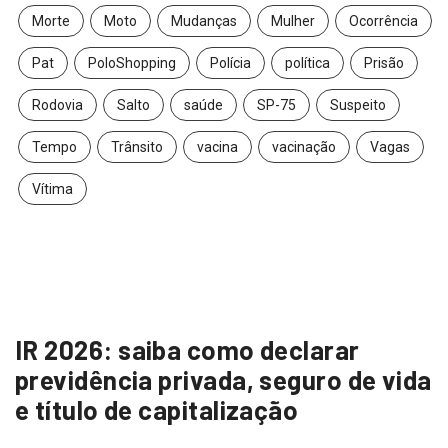
Morte
Moto
Mudanças
Mulher
Ocorrência
Pat
PoloShopping
Polícia
política
Prisão
Rodovia
Salto
saúde
SP-75
Suspeito
Tempo
Trânsito
vacina
vacinação
Vagas
Vítima
IR 2026: saiba como declarar
previdência privada, seguro de vida
e título de capitalização