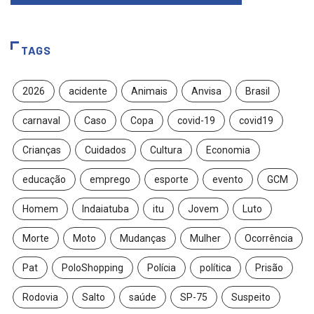
TAGS
2026
acidente
Animais
Anvisa
Brasil
carnaval
Caso
Copa
covid-19
covid19
Crianças
Cuidados
Cultura
Economia
educação
emprego
esporte
evento
GCM
Homem
Indaiatuba
itu
Jovem
Luto
Morte
Moto
Mudanças
Mulher
Ocorrência
Pat
PoloShopping
Polícia
política
Prisão
Rodovia
Salto
saúde
SP-75
Suspeito