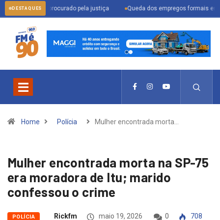
ender procurado pela justiça
Queda dos empregos formais em Itu reflete c
DESTAQUES
Home
Polícia
Mulher encontrada morta…
Mulher encontrada morta na SP-75
era moradora de Itu; marido
confessou o crime
Rickfm
maio 19, 2026
0
708
POLÍCIA