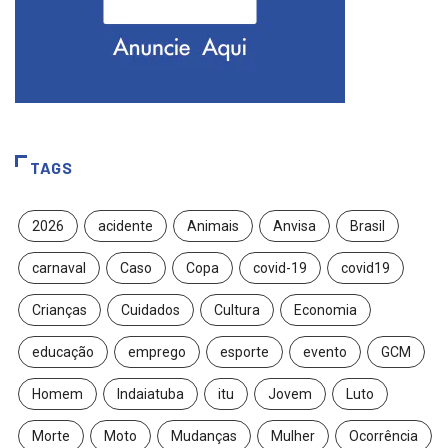
TAGS
2026
acidente
Animais
Anvisa
Brasil
carnaval
Caso
Copa
covid-19
covid19
Crianças
Cuidados
Cultura
Economia
educação
emprego
esporte
evento
GCM
Homem
Indaiatuba
itu
Jovem
Luto
Morte
Moto
Mudanças
Mulher
Ocorrência