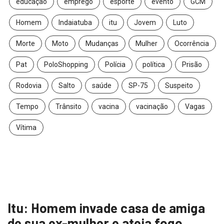
educação
emprego
esporte
evento
GCM
Homem
Indaiatuba
itu
Jovem
Luto
Morte
Moto
Mudanças
Mulher
Ocorrência
Pat
PoloShopping
Polícia
política
Prisão
Rodovia
Salto
saúde
SP-75
Suspeito
Tempo
Trânsito
vacina
vacinação
Vagas
Vítima
Itu: Homem invade casa de amiga
de sua ex-mulher e ateia fogo