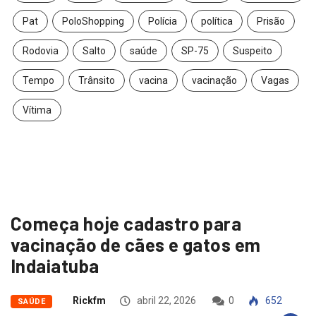
Pat
PoloShopping
Polícia
política
Prisão
Rodovia
Salto
saúde
SP-75
Suspeito
Tempo
Trânsito
vacina
vacinação
Vagas
Vítima
Começa hoje cadastro para
vacinação de cães e gatos em
Indaiatuba
Rickfm
abril 22, 2026
0
652
SAÚDE