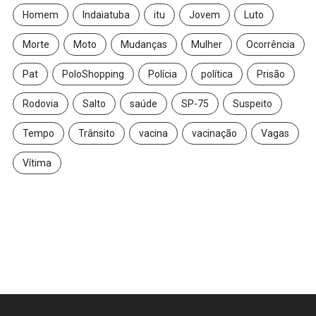
Homem
Indaiatuba
itu
Jovem
Luto
Morte
Moto
Mudanças
Mulher
Ocorrência
Pat
PoloShopping
Polícia
política
Prisão
Rodovia
Salto
saúde
SP-75
Suspeito
Tempo
Trânsito
vacina
vacinação
Vagas
Vítima