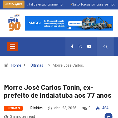
cial digital de estacionamento
Salto: forças policiais se mobilizam para pr
DESTAQUES
Home
Últimas
Morre José Carlos…
Morre José Carlos Tonin, ex-
prefeito de Indaiatuba aos 77 anos
Rickfm
abril 23, 2026
0
484
ÚLTIMAS
3 minutes read