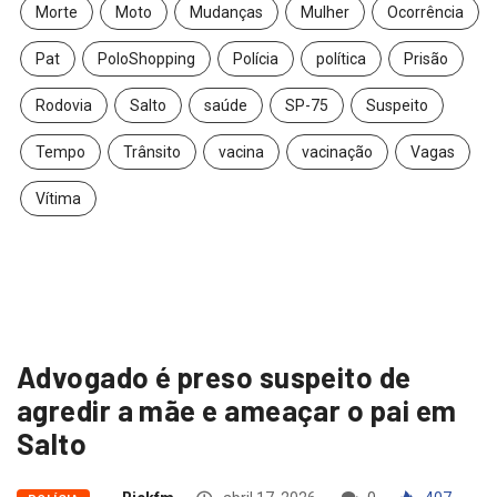
Morte
Moto
Mudanças
Mulher
Ocorrência
Pat
PoloShopping
Polícia
política
Prisão
Rodovia
Salto
saúde
SP-75
Suspeito
Tempo
Trânsito
vacina
vacinação
Vagas
Vítima
Advogado é preso suspeito de
agredir a mãe e ameaçar o pai em
Salto