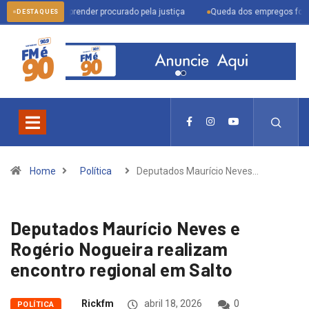
am para prender procurado pela justiça
Queda dos empregos formais em Itu 
DESTAQUES
Home
Política
Deputados Maurício Neves…
Deputados Maurício Neves e
Rogério Nogueira realizam
encontro regional em Salto
Rickfm
abril 18, 2026
0
POLÍTICA