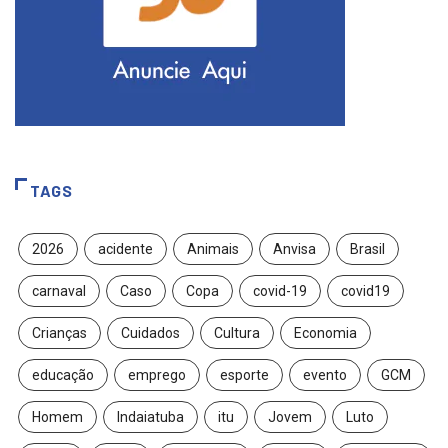
TAGS
2026
acidente
Animais
Anvisa
Brasil
carnaval
Caso
Copa
covid-19
covid19
Crianças
Cuidados
Cultura
Economia
educação
emprego
esporte
evento
GCM
Homem
Indaiatuba
itu
Jovem
Luto