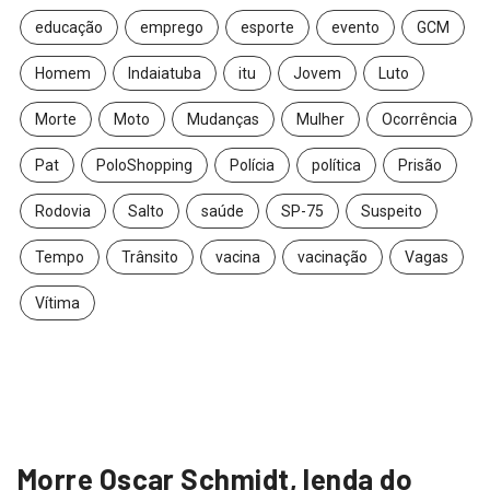
educação
emprego
esporte
evento
GCM
Homem
Indaiatuba
itu
Jovem
Luto
Morte
Moto
Mudanças
Mulher
Ocorrência
Pat
PoloShopping
Polícia
política
Prisão
Rodovia
Salto
saúde
SP-75
Suspeito
Tempo
Trânsito
vacina
vacinação
Vagas
Vítima
Morre Oscar Schmidt, lenda do