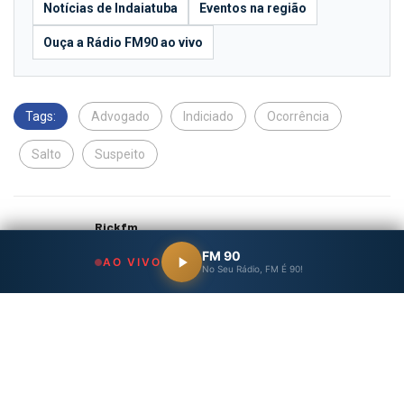
Notícias de Indaiatuba
Eventos na região
Ouça a Rádio FM90 ao vivo
Tags:
Advogado
Indiciado
Ocorrência
Salto
Suspeito
Rickfm
FM 90
AO VIVO
No Seu Rádio, FM É 90!
Previous Post
Next Post
“O Vendedor de Sonhos”
Morre Oscar Schmidt,