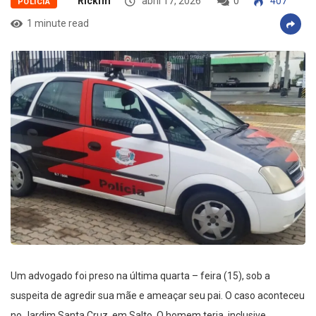
Rickfm
abril 17, 2026
0
407
POLÍCIA
1 minute read
Um advogado foi preso na última quarta – feira (15), sob a
suspeita de agredir sua mãe e ameaçar seu pai. O caso aconteceu
no Jardim Santa Cruz, em Salto. O homem teria, inclusive,