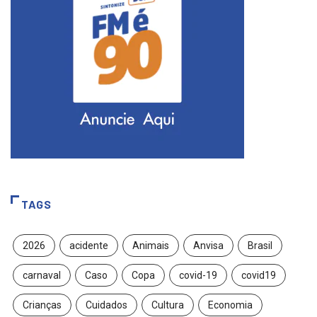
TAGS
2026
acidente
Animais
Anvisa
Brasil
carnaval
Caso
Copa
covid-19
covid19
Crianças
Cuidados
Cultura
Economia