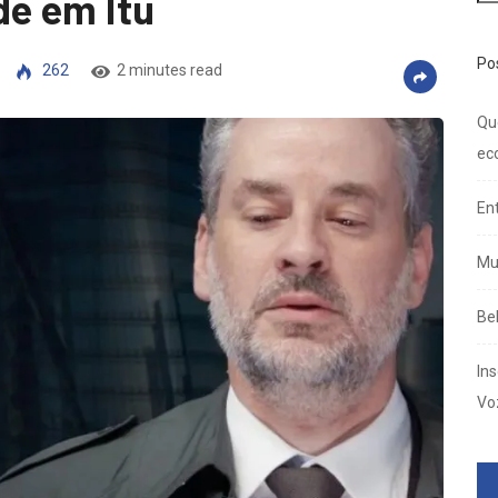
de em Itu
Po
262
2 minutes read
Qu
ec
En
Mu
Be
In
Vo