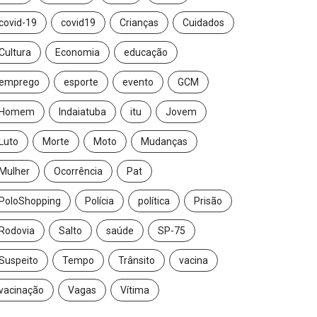
covid-19
covid19
Crianças
Cuidados
Cultura
Economia
educação
emprego
esporte
evento
GCM
Homem
Indaiatuba
itu
Jovem
Luto
Morte
Moto
Mudanças
Mulher
Ocorrência
Pat
PoloShopping
Polícia
política
Prisão
Rodovia
Salto
saúde
SP-75
Suspeito
Tempo
Trânsito
vacina
vacinação
Vagas
Vítima