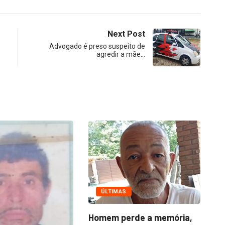
Next Post
Advogado é preso suspeito de
agredir a mãe…
ECONOMIA
Queda dos empregos
rde a memória,
formais em Itu reflete...