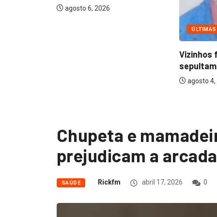
está em c
agosto 3,
ÚLTIMAS
Vizinhos farão velório e
sepultamento de idoso...
agosto 4, 2026
Chupeta e mamadeir
prejudicam a arcada
Rickfm
abril 17, 2026
0
SAÚDE