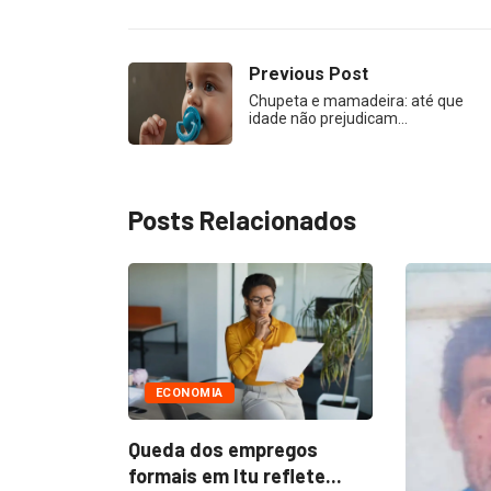
Previous Post
Chupeta e mamadeira: até que
idade não prejudicam…
Posts Relacionados
ÚLTIMAS
egos
Homem pe
flete...