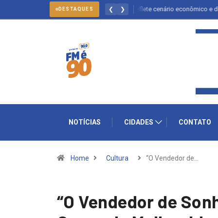
Queda dos empregos formais em Itu reflete cenário econômico e desafia seto
❮
❯
DESTAQUES
NOTÍCIAS
CIDADES
CONTATO
Home
Cultura
“O Vendedor de…
“O Vendedor de Sonh