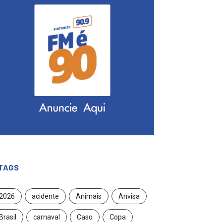
TAGS
2026
acidente
Animais
Anvisa
Brasil
carnaval
Caso
Copa