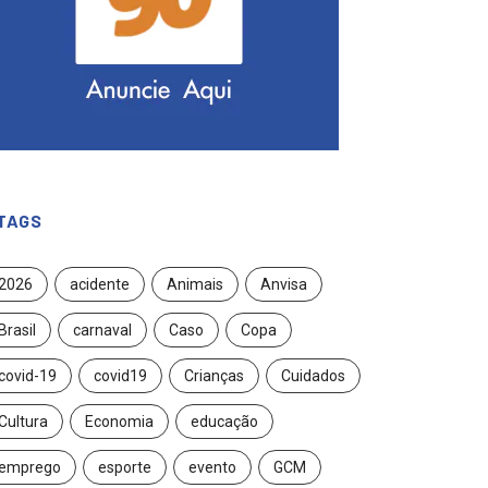
TAGS
2026
acidente
Animais
Anvisa
Brasil
carnaval
Caso
Copa
covid-19
covid19
Crianças
Cuidados
Cultura
Economia
educação
emprego
esporte
evento
GCM