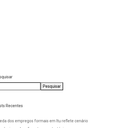
está em casa...
agosto 3, 2026
ÚLTIMAS
zinhos farão velório e
pultamento de idoso...
agosto 4, 2026
squisar
Pesquisar
sts Recentes
eda dos empregos formais em Itu reflete cenário