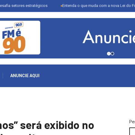
res estratégicos
Entenda o que muda com a nova Lei do Frete
ANUNCIE AQUI
os” será exibido no
Pe