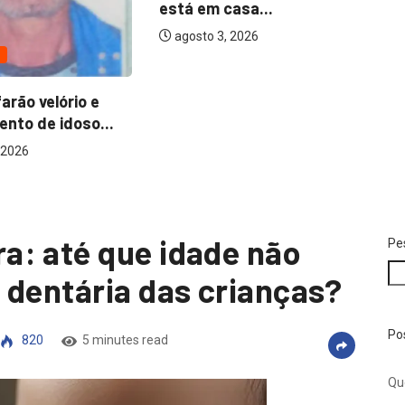
asa...
agosto 6, 2026
 2026
Vi
se
a: até que idade não
Pe
 dentária das crianças?
Po
820
5 minutes read
Qu