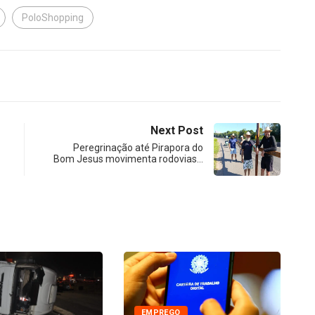
PoloShopping
Next Post
Peregrinação até Pirapora do
Bom Jesus movimenta rodovias…
EDUCAÇÃO
Agenda Infantil de Agosto:
Biblioteca de Indaiatuba...
O