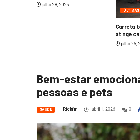
ÚLTIMAS
Indaiatu
edição do
Carreta tomba na SP-75 e
julho 23,
atinge carro;...
julho 25, 2026
Bem-estar emocional
pessoas e pets
Rickfm
abril 1, 2026
0
SAÚDE