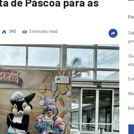
a de Páscoa para as
Po
340
3 minutes read
Sal
pro
Qu
ec
En
Mu
Be