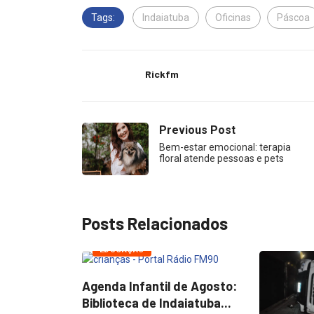
Tags:
Indaiatuba
Oficinas
Páscoa
Rickfm
Previous Post
Bem-estar emocional: terapia
floral atende pessoas e pets
Posts Relacionados
 de Agosto:
aiatuba...
EMPREG