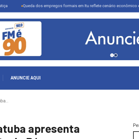
Queda dos empregos formais em Itu reflete cenário econômico e desafia se
ANUNCIE AQUI
uba…
atuba apresenta
Pe