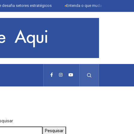
tores estratégicos
Entenda o que muda com a nova Lei do Frete
squisar
Pesquisar