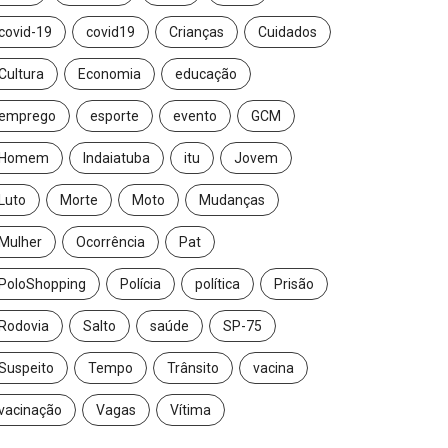
covid-19
covid19
Crianças
Cuidados
Cultura
Economia
educação
emprego
esporte
evento
GCM
Homem
Indaiatuba
itu
Jovem
Luto
Morte
Moto
Mudanças
Mulher
Ocorrência
Pat
PoloShopping
Polícia
política
Prisão
Rodovia
Salto
saúde
SP-75
Suspeito
Tempo
Trânsito
vacina
vacinação
Vagas
Vítima