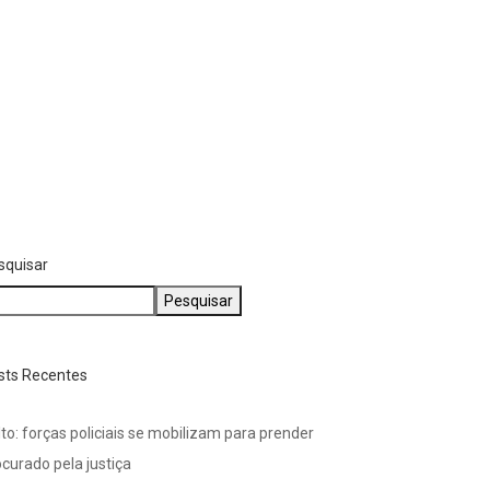
ÚLTIMAS
Indaiatuba recebe nova
edição do Polo de...
rreta tomba na SP-75 e
julho 23, 2026
inge carro;...
julho 25, 2026
squisar
Pesquisar
sts Recentes
to: forças policiais se mobilizam para prender
curado pela justiça