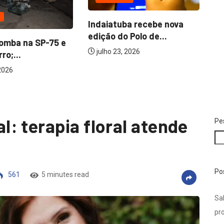
julho 28, 2026
ba recebe nova
 Polo de...
Ca
 2026
at
: terapia floral atende
Pe
Po
561
5 minutes read
Sal
pro