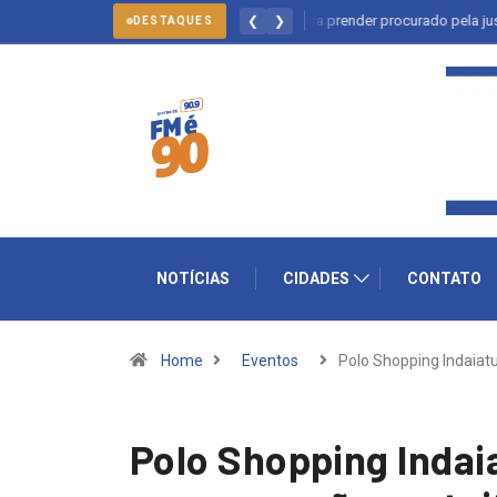
alto: forças policiais se mobilizam para prender procurado pela justiça
❮
❯
DESTAQUES
NOTÍCIAS
CIDADES
CONTATO
Home
Eventos
Polo Shopping Indaiat
Polo Shopping Indai