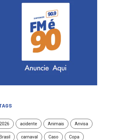
TAGS
2026
acidente
Animais
Anvisa
Brasil
carnaval
Caso
Copa