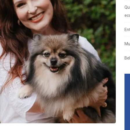
Qu
ec
En
Mu
Be