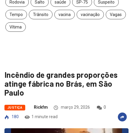
Rodovia
Salto
saúde
SP-75
Suspeito
Tempo
Trânsito
vacina
vacinação
Vagas
Vítima
Incêndio de grandes proporções
atinge fábrica no Brás, em São
Paulo
Rickfm
março 29, 2026
0
JUSTIÇA
180
1 minute read