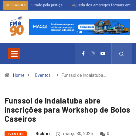
der procurado pela justiça
Queda dos empregos formais em Itu reflete cená
DESTAQUES
Home
Eventos
Funssol de Indaiatuba…
Funssol de Indaiatuba abre
inscrições para Workshop de Bolos
Caseiros
Rickfm
março 30, 2026
0
EVENTOS