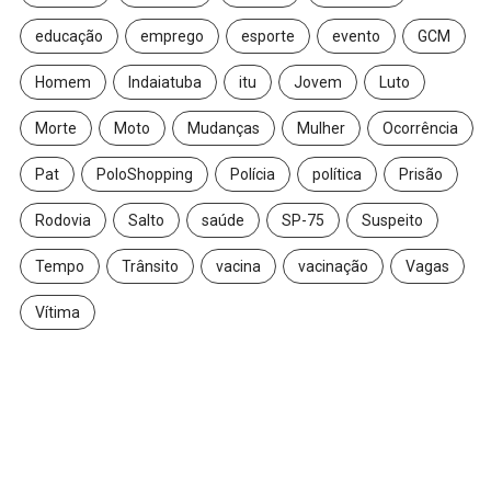
educação
emprego
esporte
evento
GCM
Homem
Indaiatuba
itu
Jovem
Luto
Morte
Moto
Mudanças
Mulher
Ocorrência
Pat
PoloShopping
Polícia
política
Prisão
Rodovia
Salto
saúde
SP-75
Suspeito
Tempo
Trânsito
vacina
vacinação
Vagas
Vítima