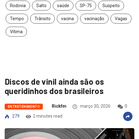
Rodovia
Salto
saúde
SP-75
Suspeito
Tempo
Trânsito
vacina
vacinação
Vagas
Vítima
Discos de vinil ainda são os
queridinhos dos brasileiros
Rickfm
março 30, 2026
0
ENTRETENIMENTO
279
2 minutes read