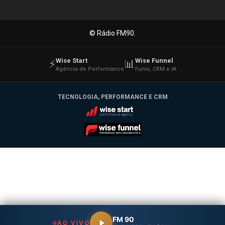
© Rádio FM90.
Wise Start
Wise Funnel
⚡
📊
Agência de Performance
Funis, CRM e IA
TECNOLOGIA, PERFORMANCE E CRM
Wise Start
Wise Funnel
FM 90
AO VIVO