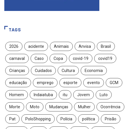
TAGS
2026
acidente
Animais
Anvisa
Brasil
carnaval
Caso
Copa
covid-19
covid19
Crianças
Cuidados
Cultura
Economia
educação
emprego
esporte
evento
GCM
Homem
Indaiatuba
itu
Jovem
Luto
Morte
Moto
Mudanças
Mulher
Ocorrência
Pat
PoloShopping
Polícia
política
Prisão