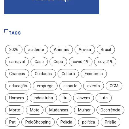
TAGS
2026
acidente
Animais
Anvisa
Brasil
carnaval
Caso
Copa
covid-19
covid19
Crianças
Cuidados
Cultura
Economia
educação
emprego
esporte
evento
GCM
Homem
Indaiatuba
itu
Jovem
Luto
Morte
Moto
Mudanças
Mulher
Ocorrência
Pat
PoloShopping
Polícia
política
Prisão