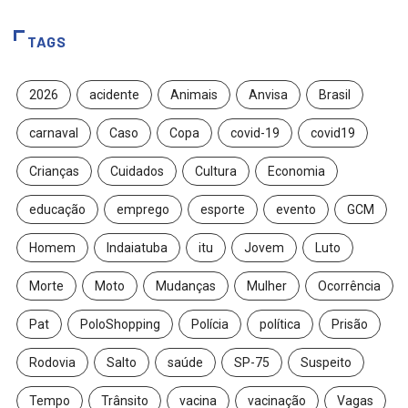
TAGS
2026
acidente
Animais
Anvisa
Brasil
carnaval
Caso
Copa
covid-19
covid19
Crianças
Cuidados
Cultura
Economia
educação
emprego
esporte
evento
GCM
Homem
Indaiatuba
itu
Jovem
Luto
Morte
Moto
Mudanças
Mulher
Ocorrência
Pat
PoloShopping
Polícia
política
Prisão
Rodovia
Salto
saúde
SP-75
Suspeito
Tempo
Trânsito
vacina
vacinação
Vagas