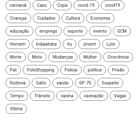
carnaval
Caso
Copa
covid-19
covid19
Crianças
Cuidados
Cultura
Economia
educação
emprego
esporte
evento
GCM
Homem
Indaiatuba
itu
Jovem
Luto
Morte
Moto
Mudanças
Mulher
Ocorrência
Pat
PoloShopping
Polícia
política
Prisão
Rodovia
Salto
saúde
SP-75
Suspeito
Tempo
Trânsito
vacina
vacinação
Vagas
Vítima