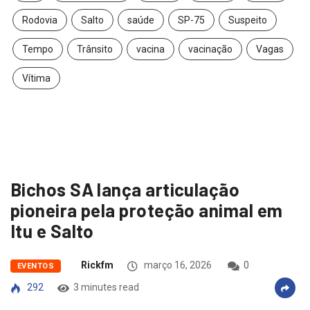
Rodovia
Salto
saúde
SP-75
Suspeito
Tempo
Trânsito
vacina
vacinação
Vagas
Vítima
Bichos SA lança articulação
pioneira pela proteção animal em
Itu e Salto
Rickfm
março 16, 2026
0
EVENTOS
292
3 minutes read