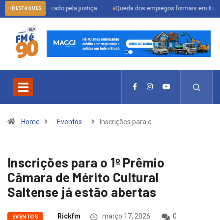
r procurado pela justiça
Queda dos empregos formais em Itu reflete cenár
DESTAQUES
Home
Eventos
Inscrições para o…
Inscrições para o 1º Prêmio
Câmara de Mérito Cultural
Saltense já estão abertas
Rickfm
março 17, 2026
0
EVENTOS