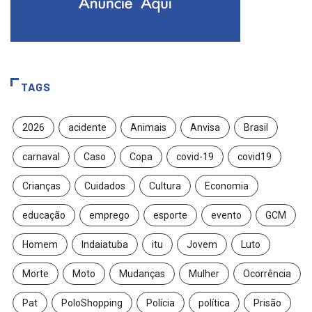
TAGS
2026
acidente
Animais
Anvisa
Brasil
carnaval
Caso
Copa
covid-19
covid19
Crianças
Cuidados
Cultura
Economia
educação
emprego
esporte
evento
GCM
Homem
Indaiatuba
itu
Jovem
Luto
Morte
Moto
Mudanças
Mulher
Ocorrência
Pat
PoloShopping
Polícia
política
Prisão