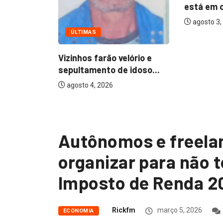
está em casa...
Cães da 
agosto 3, 2026
resgatad
agosto 1,
lório e
 idoso...
Autônomos e freela
organizar para não 
Imposto de Renda 2
Rickfm
março 5, 2026
ECONOMIA