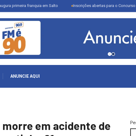
imeira franquia em Salto
Inscrições abertas para o Concurso Literári
ANUNCIE AQUI
o morre em acidente de
Pe