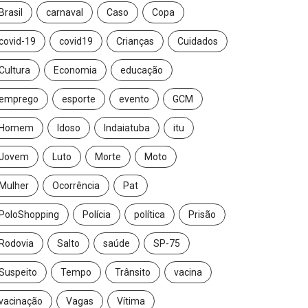
Brasil
carnaval
Caso
Copa
covid-19
covid19
Crianças
Cuidados
Cultura
Economia
educação
emprego
esporte
evento
GCM
Homem
Idoso
Indaiatuba
itu
Jovem
Luto
Morte
Moto
Mulher
Ocorrência
Pat
PoloShopping
Polícia
política
Prisão
Rodovia
Salto
saúde
SP-75
Suspeito
Tempo
Trânsito
vacina
vacinação
Vagas
Vítima