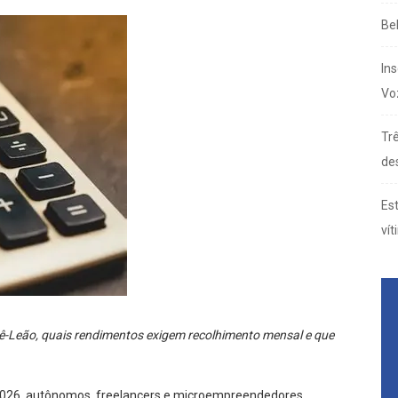
Be
In
Vo
Trê
de
Es
vít
ê-Leão, quais rendimentos exigem recolhimento mensal e que
2026, autônomos, freelancers e microempreendedores