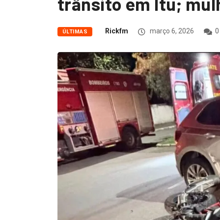
trânsito em Itu; mul
Rickfm
março 6, 2026
0
ÚLTIMAS