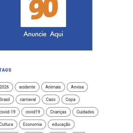
TAGS
2026
acidente
Animais
Anvisa
Brasil
carnaval
Caso
Copa
covid-19
covid19
Crianças
Cuidados
Cultura
Economia
educação