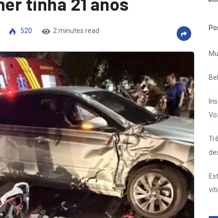
her tinha 21 anos
Po
520
2 minutes read
Mu
Be
In
Vo
Trê
de
Es
vít