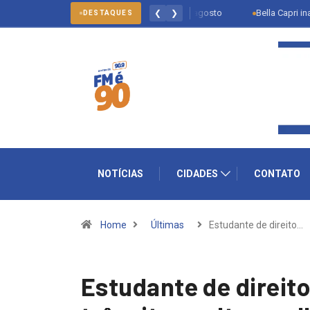
Multivacinação de Salto vai até 31 de agosto
Bella Capri inaugura pr
❮
❯
DESTAQUES
NOTÍCIAS
CIDADES
CONTATO
Home
Últimas
Estudante de direito…
Estudante de direit