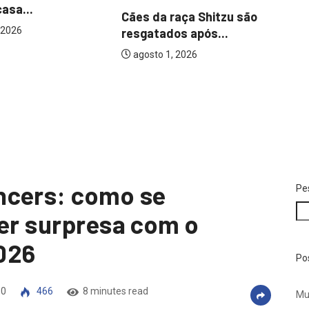
es
raça Shitzu são
os após...
ÚLTIMAS
 2026
Vizinhos farão velório e
sepultamento de idoso...
agosto 4, 2026
ncers: como se
Pe
ter surpresa com o
026
Po
0
466
8 minutes read
Mu