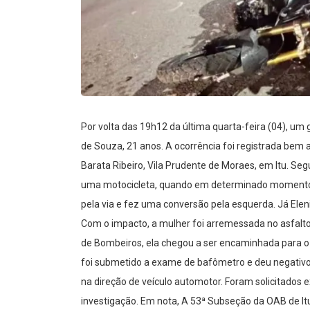
Por volta das 19h12 da última quarta-feira (04), um 
de Souza, 21 anos. A ocorrência foi registrada bem 
Barata Ribeiro, Vila Prudente de Moraes, em Itu. Se
uma motocicleta, quando em determinado momento,
pela via e fez uma conversão pela esquerda. Já Elenic
Com o impacto, a mulher foi arremessada no asfalt
de Bombeiros, ela chegou a ser encaminhada para o h
foi submetido a exame de bafômetro e deu negativo. 
na direção de veículo automotor. Foram solicitados 
investigação. Em nota, A 53ª Subseção da OAB de Itu