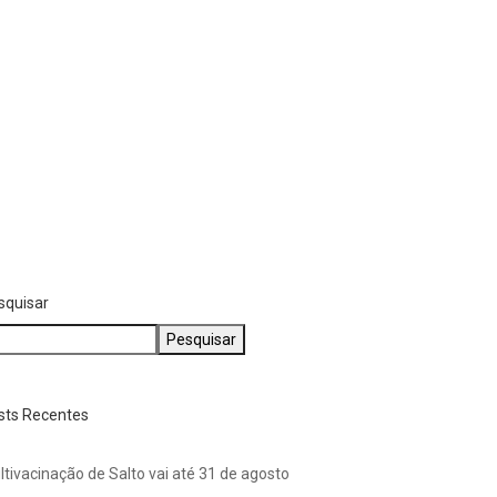
tá em casa...
Cães da raça Shitzu são
agosto 3, 2026
resgatados após...
agosto 1, 2026
squisar
Pesquisar
sts Recentes
ltivacinação de Salto vai até 31 de agosto