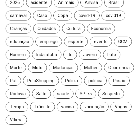
2026
acidente
Animais
Anvisa
Brasil
carnaval
Caso
Copa
covid-19
covid19
Crianças
Cuidados
Cultura
Economia
educação
emprego
esporte
evento
GCM
Homem
Indaiatuba
itu
Jovem
Luto
Morte
Moto
Mudanças
Mulher
Ocorrência
Pat
PoloShopping
Polícia
política
Prisão
Rodovia
Salto
saúde
SP-75
Suspeito
Tempo
Trânsito
vacina
vacinação
Vagas
Vítima