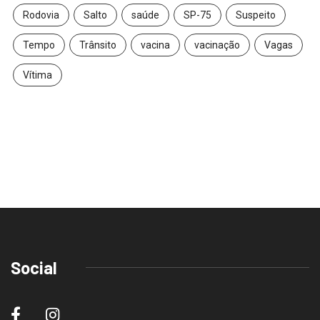
Rodovia
Salto
saúde
SP-75
Suspeito
Tempo
Trânsito
vacina
vacinação
Vagas
Vítima
Social