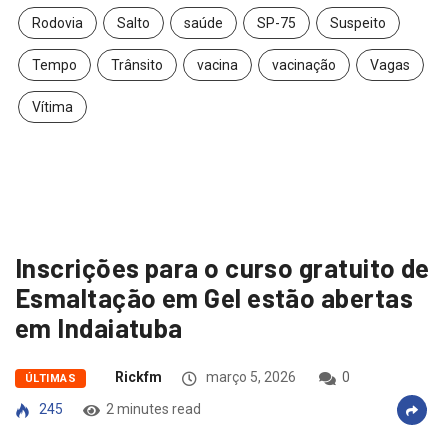
Rodovia
Salto
saúde
SP-75
Suspeito
Tempo
Trânsito
vacina
vacinação
Vagas
Vítima
Inscrições para o curso gratuito de
Esmaltação em Gel estão abertas
em Indaiatuba
Rickfm
março 5, 2026
0
ÚLTIMAS
245
2 minutes read