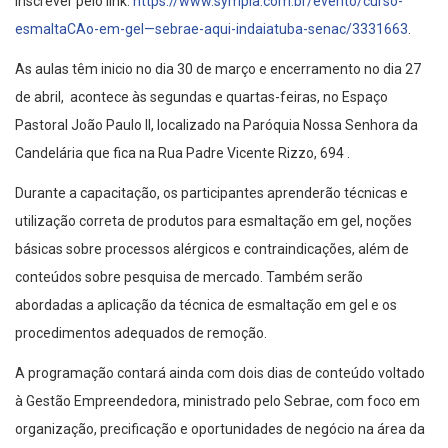
inscrever pelo link:
https://www.sympla.com.br/evento/curso-
esmaltaCAo-em-gel—sebrae-aqui-indaiatuba-senac/3331663
.
As aulas têm inicio no dia 30 de março e encerramento no dia 27
de abril, acontece às segundas e quartas-feiras, no Espaço
Pastoral João Paulo II, localizado na Paróquia Nossa Senhora da
Candelária que fica na Rua Padre Vicente Rizzo, 694 .
Durante a capacitação, os participantes aprenderão técnicas e
utilização correta de produtos para esmaltação em gel, noções
básicas sobre processos alérgicos e contraindicações, além de
conteúdos sobre pesquisa de mercado. Também serão
abordadas a aplicação da técnica de esmaltação em gel e os
procedimentos adequados de remoção.
A programação contará ainda com dois dias de conteúdo voltado
à Gestão Empreendedora, ministrado pelo Sebrae, com foco em
organização, precificação e oportunidades de negócio na área da