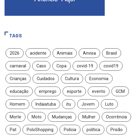
TAGS
2026
acidente
Animais
Anvisa
Brasil
carnaval
Caso
Copa
covid-19
covid19
Crianças
Cuidados
Cultura
Economia
educação
emprego
esporte
evento
GCM
Homem
Indaiatuba
itu
Jovem
Luto
Morte
Moto
Mudanças
Mulher
Ocorrência
Pat
PoloShopping
Polícia
política
Prisão