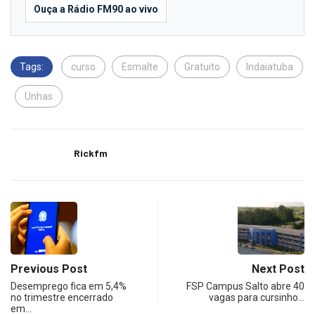
Ouça a Rádio FM90 ao vivo
Tags:
curso
Esmalte
Gratuito
Indaiatuba
Unhas
Rickfm
Previous Post
Next Post
Desemprego fica em 5,4%
FSP Campus Salto abre 40
no trimestre encerrado
vagas para cursinho…
em…