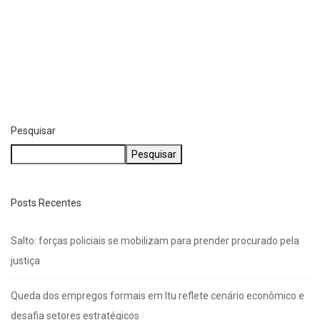
EDUCAÇÃO
Volta às aulas começa com professores
emocionalmente...
julho 29, 2026
Pesquisar
Pesquisar
Posts Recentes
Salto: forças policiais se mobilizam para prender procurado pela
justiça
Queda dos empregos formais em Itu reflete cenário econômico e
desafia setores estratégicos