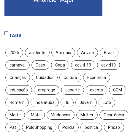
TAGS
2026
acidente
Animais
Anvisa
Brasil
carnaval
Caso
Copa
covid-19
covid19
Crianças
Cuidados
Cultura
Economia
educação
emprego
esporte
evento
GCM
Homem
Indaiatuba
itu
Jovem
Luto
Morte
Moto
Mudanças
Mulher
Ocorrência
Pat
PoloShopping
Polícia
política
Prisão