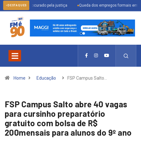
nder procurado pela justiça
Queda dos empregos formais em Itu reflete cen
DESTAQUES
Home
Educação
FSP Campus Salto…
FSP Campus Salto abre 40 vagas
para cursinho preparatório
gratuito com bolsa de R$
200mensais para alunos do 9º ano