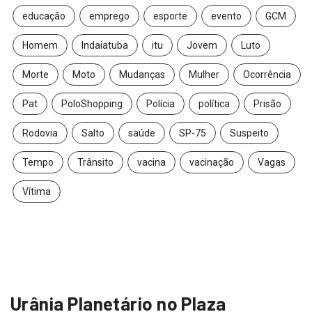
educação
emprego
esporte
evento
GCM
Homem
Indaiatuba
itu
Jovem
Luto
Morte
Moto
Mudanças
Mulher
Ocorrência
Pat
PoloShopping
Polícia
política
Prisão
Rodovia
Salto
saúde
SP-75
Suspeito
Tempo
Trânsito
vacina
vacinação
Vagas
Vítima
Urânia Planetário no Plaza