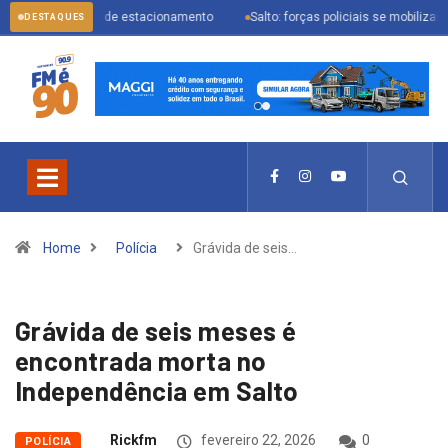
digital de estacionamento
Salto: forças policiais se mobilizam para prender
DESTAQUES
Home
Polícia
Grávida de seis…
Grávida de seis meses é
encontrada morta no
Independência em Salto
Rickfm
fevereiro 22, 2026
0
POLÍCIA