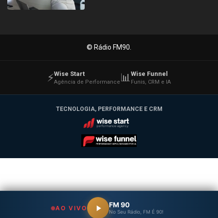
© Rádio FM90.
Wise Start
Wise Funnel
⚡
📊
Agência de Performance
Funis, CRM e IA
TECNOLOGIA, PERFORMANCE E CRM
Wise Start
Wise Funnel
FM 90
AO VIVO
No Seu Rádio, FM É 90!