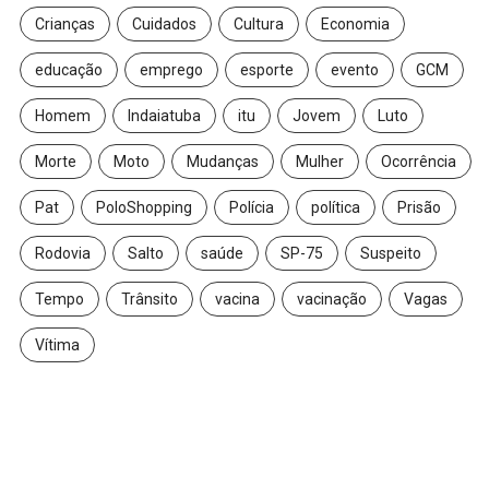
Crianças
Cuidados
Cultura
Economia
educação
emprego
esporte
evento
GCM
Homem
Indaiatuba
itu
Jovem
Luto
Morte
Moto
Mudanças
Mulher
Ocorrência
Pat
PoloShopping
Polícia
política
Prisão
Rodovia
Salto
saúde
SP-75
Suspeito
Tempo
Trânsito
vacina
vacinação
Vagas
Vítima