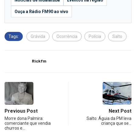
Notícias de Indaiatuba
Eventos na região
Ouça a Rádio FM90 ao vivo
Tags:
Grávida
Ocorrência
Polícia
Salto
Rickfm
Previous Post
Next Post
Morre dona Palmira:
Salto: Águia da PM leva
comerciante que vendia
criança que se…
churros e…