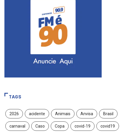
TAGS
2026
acidente
Animais
Anvisa
Brasil
carnaval
Caso
Copa
covid-19
covid19