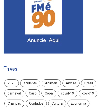
TAGS
2026
acidente
Animais
Anvisa
Brasil
carnaval
Caso
Copa
covid-19
covid19
Crianças
Cuidados
Cultura
Economia