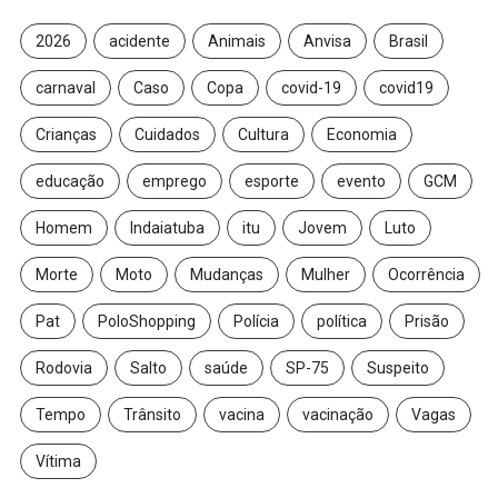
2026
acidente
Animais
Anvisa
Brasil
carnaval
Caso
Copa
covid-19
covid19
Crianças
Cuidados
Cultura
Economia
educação
emprego
esporte
evento
GCM
Homem
Indaiatuba
itu
Jovem
Luto
Morte
Moto
Mudanças
Mulher
Ocorrência
Pat
PoloShopping
Polícia
política
Prisão
Rodovia
Salto
saúde
SP-75
Suspeito
Tempo
Trânsito
vacina
vacinação
Vagas
Vítima