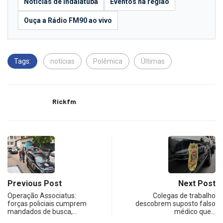
Notícias de Indaiatuba
Eventos na região
Ouça a Rádio FM90 ao vivo
Tags:
notícias
Polêmica
Últimas
Rickfm
Previous Post
Next Post
Operação Associatus:
Colegas de trabalho
forças policiais cumprem
descobrem suposto falso
mandados de busca,…
médico que…