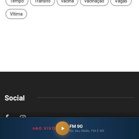
Tempo
Trânsito
vacina
vacinação
Vagas
Vítima
Social
FM 90
AO VIVO
No Seu Rádio, FM É 90!
Sobre Nós