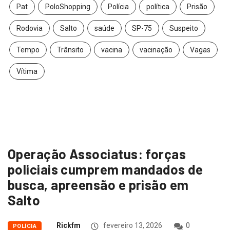
Pat
PoloShopping
Polícia
política
Prisão
Rodovia
Salto
saúde
SP-75
Suspeito
Tempo
Trânsito
vacina
vacinação
Vagas
Vítima
Operação Associatus: forças
policiais cumprem mandados de
busca, apreensão e prisão em
Salto
Rickfm
fevereiro 13, 2026
0
POLÍCIA