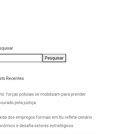
zinhos farão velório e
pultamento de idoso...
agosto 4, 2026
squisar
Pesquisar
sts Recentes
to: forças policiais se mobilizam para prender
curado pela justiça
eda dos empregos formais em Itu reflete cenário
onômico e desafia setores estratégicos