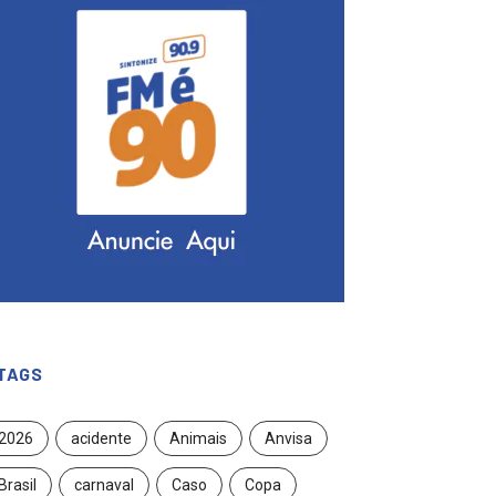
TAGS
2026
acidente
Animais
Anvisa
Brasil
carnaval
Caso
Copa