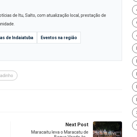
cias de Itu, Salto, com atualização local, prestação de
unidade.
ias de Indaiatuba
Eventos na região
adinho
Next Post
Maracaitu leva o Maracatu de
Baque Virado às…