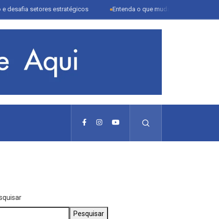
etores estratégicos
Entenda o que muda com a nova Lei do Frete
squisar
Pesquisar