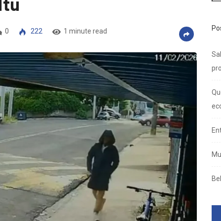
Itu
Po
0
222
1 minute read
Sal
pro
Qu
ec
En
Mu
Be