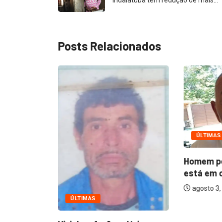
Posts Relacionados
ÚLTIMAS
egos
Homem pe
flete...
está em c
agosto 3,
ÚLTIMAS