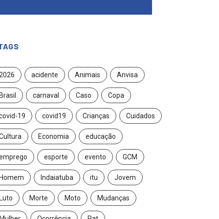
TAGS
2026
acidente
Animais
Anvisa
Brasil
carnaval
Caso
Copa
covid-19
covid19
Crianças
Cuidados
Cultura
Economia
educação
emprego
esporte
evento
GCM
Homem
Indaiatuba
itu
Jovem
Luto
Morte
Moto
Mudanças
Mulher
Ocorrência
Pat