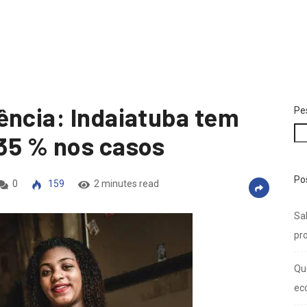
Vi
se
ência: Indaiatuba tem
Pe
35 % nos casos
Po
0
159
2 minutes read
Sal
pro
Qu
ec