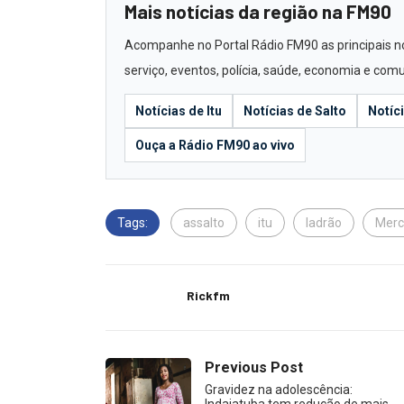
Mais notícias da região na FM90
Acompanhe no Portal Rádio FM90 as principais notí
serviço, eventos, polícia, saúde, economia e com
Notícias de Itu
Notícias de Salto
Notíc
Ouça a Rádio FM90 ao vivo
Tags:
assalto
itu
ladrão
Merc
Rickfm
Previous Post
Gravidez na adolescência:
Indaiatuba tem redução de mais…