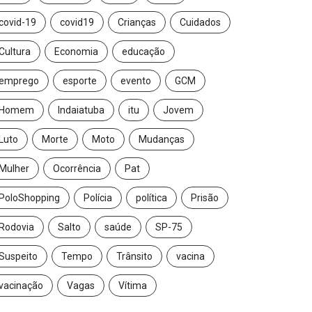
covid-19
covid19
Crianças
Cuidados
Cultura
Economia
educação
emprego
esporte
evento
GCM
Homem
Indaiatuba
itu
Jovem
Luto
Morte
Moto
Mudanças
Mulher
Ocorrência
Pat
PoloShopping
Polícia
política
Prisão
Rodovia
Salto
saúde
SP-75
Suspeito
Tempo
Trânsito
vacina
vacinação
Vagas
Vítima