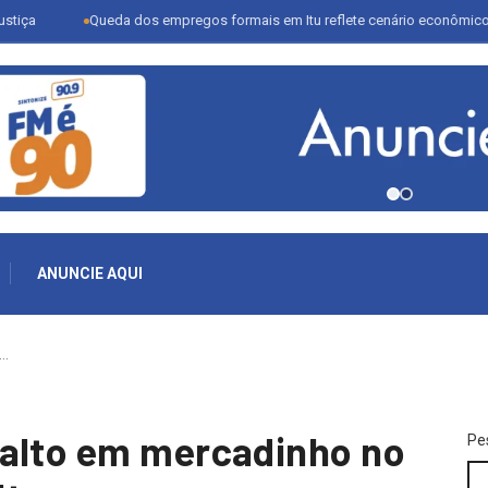
Queda dos empregos formais em Itu reflete cenário econômico e desafia s
ANUNCIE AQUI
o…
salto em mercadinho no
Pe