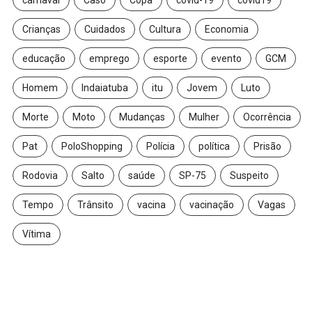
carnaval
Caso
Copa
covid-19
covid19
Crianças
Cuidados
Cultura
Economia
educação
emprego
esporte
evento
GCM
Homem
Indaiatuba
itu
Jovem
Luto
Morte
Moto
Mudanças
Mulher
Ocorrência
Pat
PoloShopping
Polícia
política
Prisão
Rodovia
Salto
saúde
SP-75
Suspeito
Tempo
Trânsito
vacina
vacinação
Vagas
Vítima