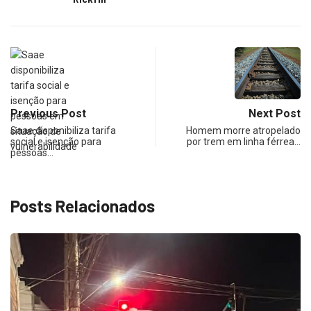
Previous Post
Next Post
Saae disponibiliza tarifa
Homem morre atropelado
social e isenção para
por trem em linha férrea…
pessoas…
Posts Relacionados
EDUCAÇÃO
Agenda Infantil de Agosto: Biblioteca de
Indaiatuba...
julho 28, 2026