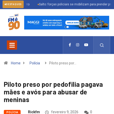
cionamento
Salto: forças policiais se mobilizam para prender procurado pela 
DESTAQUES
Home
Polícia
Piloto preso por…
Piloto preso por pedofilia pagava
mães e avós para abusar de
meninas
Rickfm
fevereiro 9, 2026
0
POLÍCIA