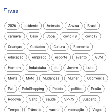
TAGS
2026
acidente
Animais
Anvisa
Brasil
carnaval
Caso
Copa
covid-19
covid19
Crianças
Cuidados
Cultura
Economia
educação
emprego
esporte
evento
GCM
Homem
Indaiatuba
itu
Jovem
Luto
Morte
Moto
Mudanças
Mulher
Ocorrência
Pat
PoloShopping
Polícia
política
Prisão
Rodovia
Salto
saúde
SP-75
Suspeito
Tempo
Trânsito
vacina
vacinação
Vagas