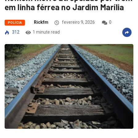
em linha férrea no Jardim Marília
Rickfm
fevereiro 9, 2026
0
POLÍCIA
312
1 minute read