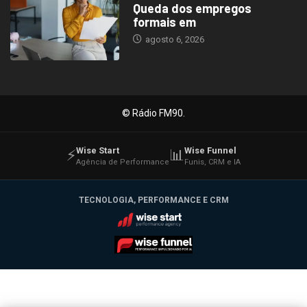
Queda dos empregos
formais em
agosto 6, 2026
© Rádio FM90.
Wise Start
Wise Funnel
⚡
📊
Agência de Performance
Funis, CRM e IA
TECNOLOGIA, PERFORMANCE E CRM
Wise Start
Wise Funnel