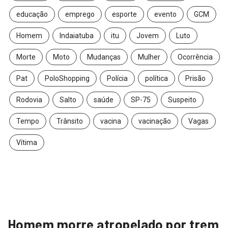
educação
emprego
esporte
evento
GCM
Homem
Indaiatuba
itu
Jovem
Luto
Morte
Moto
Mudanças
Mulher
Ocorrência
Pat
PoloShopping
Polícia
política
Prisão
Rodovia
Salto
saúde
SP-75
Suspeito
Tempo
Trânsito
vacina
vacinação
Vagas
Vítima
Homem morre atropelado por trem