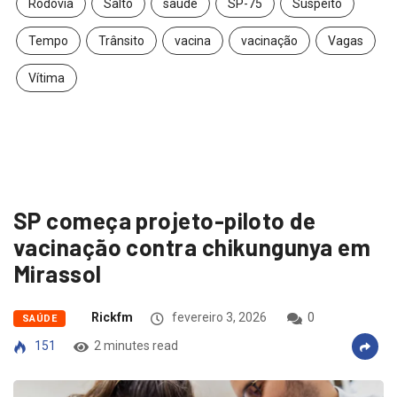
Rodovia
Salto
saúde
SP-75
Suspeito
Tempo
Trânsito
vacina
vacinação
Vagas
Vítima
SP começa projeto-piloto de
vacinação contra chikungunya em
Mirassol
Rickfm
fevereiro 3, 2026
0
SAÚDE
151
2 minutes read