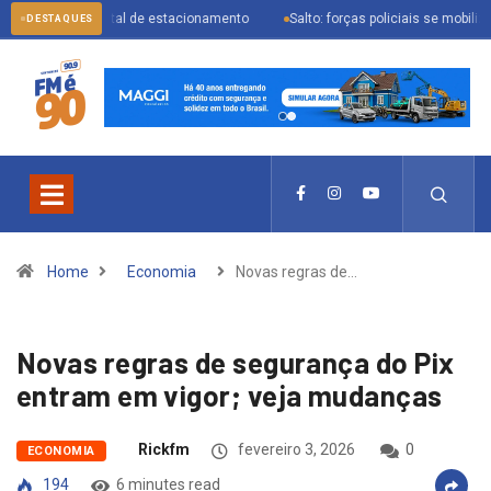
ial digital de estacionamento
Salto: forças policiais se mobilizam para pre
DESTAQUES
Home
Economia
Novas regras de…
Novas regras de segurança do Pix
entram em vigor; veja mudanças
Rickfm
fevereiro 3, 2026
0
ECONOMIA
194
6 minutes read