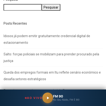
Pesquisar
Posts Recentes
Idosos já podem emitir gratuitamente credencial digital de
estacionamento
Salto: forças policiais se mobilizam para prender procurado pela
justiça
Queda dos empregos formais em Itu reflete cenário econômico e
desafia setores estratégicos
Entenda o que muda com a nova Lei do Frete
FM 90
AO VIVO
No Seu Rádio, FM É 90!
Multivacinação de Salto vai até 31 de agosto