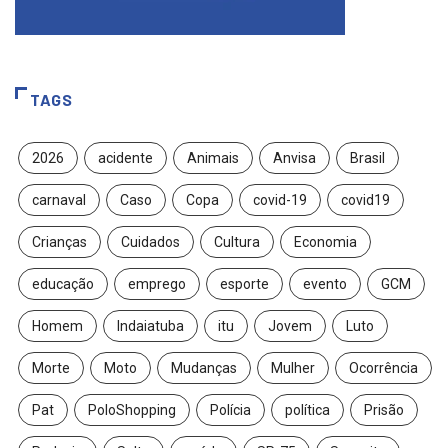
TAGS
2026
acidente
Animais
Anvisa
Brasil
carnaval
Caso
Copa
covid-19
covid19
Crianças
Cuidados
Cultura
Economia
educação
emprego
esporte
evento
GCM
Homem
Indaiatuba
itu
Jovem
Luto
Morte
Moto
Mudanças
Mulher
Ocorrência
Pat
PoloShopping
Polícia
política
Prisão