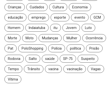
Crianças
Cuidados
Cultura
Economia
educação
emprego
esporte
evento
GCM
Homem
Indaiatuba
itu
Jovem
Luto
Morte
Moto
Mudanças
Mulher
Ocorrência
Pat
PoloShopping
Polícia
política
Prisão
Rodovia
Salto
saúde
SP-75
Suspeito
Tempo
Trânsito
vacina
vacinação
Vagas
Vítima