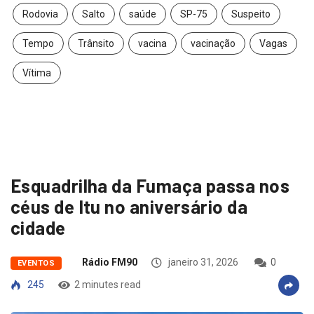
Rodovia
Salto
saúde
SP-75
Suspeito
Tempo
Trânsito
vacina
vacinação
Vagas
Vítima
Esquadrilha da Fumaça passa nos
céus de Itu no aniversário da
cidade
Rádio FM90
janeiro 31, 2026
0
EVENTOS
245
2 minutes read