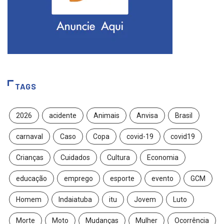
TAGS
2026
acidente
Animais
Anvisa
Brasil
carnaval
Caso
Copa
covid-19
covid19
Crianças
Cuidados
Cultura
Economia
educação
emprego
esporte
evento
GCM
Homem
Indaiatuba
itu
Jovem
Luto
Morte
Moto
Mudanças
Mulher
Ocorrência