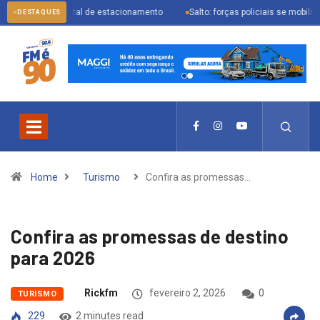
l digital de estacionamento
Salto: forças policiais se mobilizam para pren
DESTAQUES
Home
Turismo
Confira as promessas…
Confira as promessas de destino
para 2026
Rickfm
fevereiro 2, 2026
0
TURISMO
229
2 minutes read