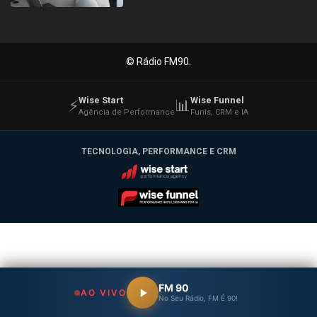
© Rádio FM90.
Wise Start
Wise Funnel
⚡
📊
Agência de Performance
Funis, CRM e IA
TECNOLOGIA, PERFORMANCE E CRM
Wise Start
Wise Funnel
FM 90
AO VIVO
No Seu Rádio, FM É 90!