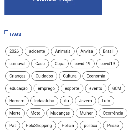
TAGS
2026
acidente
Animais
Anvisa
Brasil
carnaval
Caso
Copa
covid-19
covid19
Crianças
Cuidados
Cultura
Economia
educação
emprego
esporte
evento
GCM
Homem
Indaiatuba
itu
Jovem
Luto
Morte
Moto
Mudanças
Mulher
Ocorrência
Pat
PoloShopping
Polícia
política
Prisão