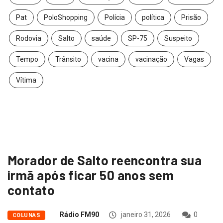
Pat
PoloShopping
Polícia
política
Prisão
Rodovia
Salto
saúde
SP-75
Suspeito
Tempo
Trânsito
vacina
vacinação
Vagas
Vítima
Morador de Salto reencontra sua
irmã após ficar 50 anos sem
contato
Rádio FM90
janeiro 31, 2026
0
COLUNAS