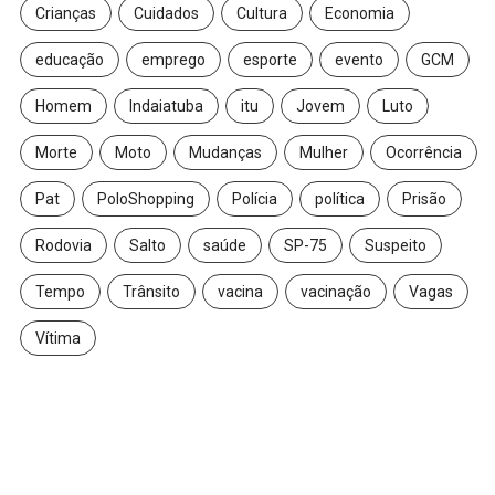
Crianças
Cuidados
Cultura
Economia
educação
emprego
esporte
evento
GCM
Homem
Indaiatuba
itu
Jovem
Luto
Morte
Moto
Mudanças
Mulher
Ocorrência
Pat
PoloShopping
Polícia
política
Prisão
Rodovia
Salto
saúde
SP-75
Suspeito
Tempo
Trânsito
vacina
vacinação
Vagas
Vítima