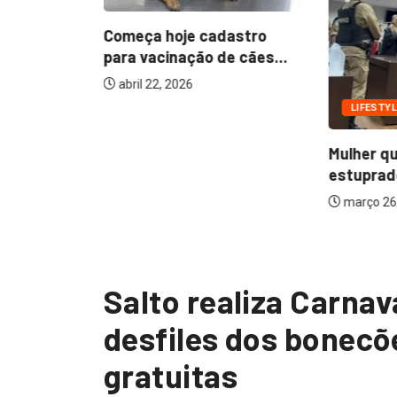
Começa hoje cadastro
to inicia
para vacinação de cães...
ção...
abril 22, 2026
LIFESTYL
Mulher q
estuprado
março 26
Salto realiza Carna
desfiles dos bonecõ
gratuitas