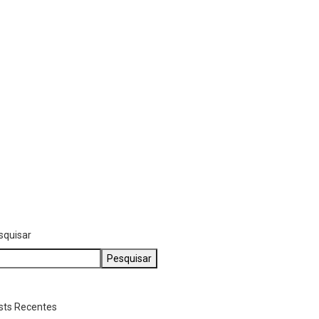
meça hoje cadastro
ra vacinação de cães...
abril 22, 2026
LIFESTYLE
Mulher que matou
estuprador de sua filha...
março 26, 2026
squisar
Pesquisar
sts Recentes