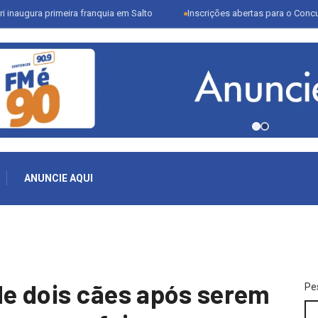
 primeira franquia em Salto
Inscrições abertas para o Concurso Liter
ANUNCIE AQUI
de dois cães após serem
Pe