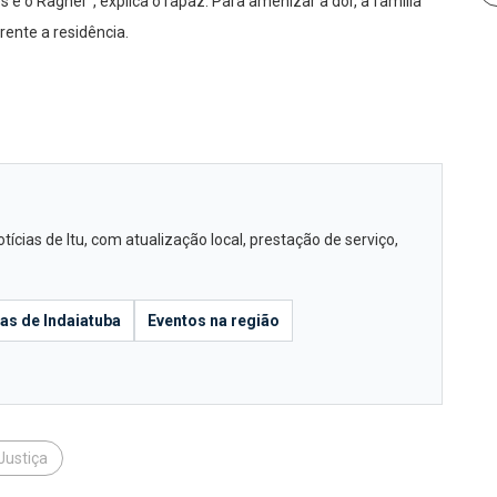
e o Ragner”, explica o rapaz. Para amenizar a dor, a família
nte a residência.
cias de Itu, com atualização local, prestação de serviço,
ias de Indaiatuba
Eventos na região
Justiça