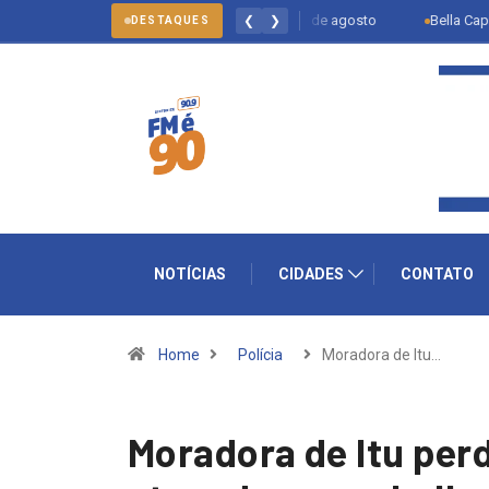
Multivacinação de Salto vai até 31 de agosto
Bella Capri inaugura
❮
❯
DESTAQUES
NOTÍCIAS
CIDADES
CONTATO
Home
Polícia
Moradora de Itu…
Moradora de Itu per