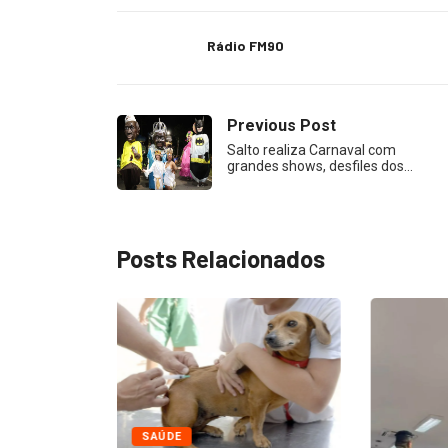
Rádio FM90
Previous Post
Salto realiza Carnaval com
grandes shows, desfiles dos…
Posts Relacionados
SAÚDE