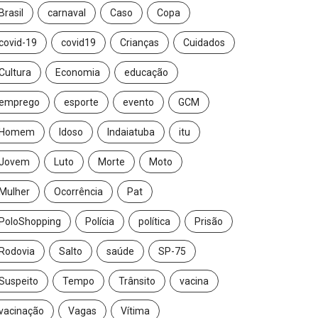
Brasil
carnaval
Caso
Copa
covid-19
covid19
Crianças
Cuidados
Cultura
Economia
educação
emprego
esporte
evento
GCM
Homem
Idoso
Indaiatuba
itu
Jovem
Luto
Morte
Moto
Mulher
Ocorrência
Pat
PoloShopping
Polícia
política
Prisão
Rodovia
Salto
saúde
SP-75
Suspeito
Tempo
Trânsito
vacina
vacinação
Vagas
Vítima