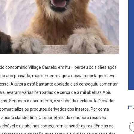
o condomínio Village Castelo, em Itu – perdeu dois cães após
al do ano passado, mas somente agora nossa reportagem teve
cesso. A tutora está bastante abalada e só conseguiu comentar
ais levaram várias ferroadas de cerca de 3 mil abelhas Apis
eias. Segundo o documento, o vizinho da declarante é criador
 comercializa os produtos derivados dos insetos. Por conta
piário clandestino. O proprietário do criadouro resolveu
onselhável e as abelhas começaram a invadir as residências no