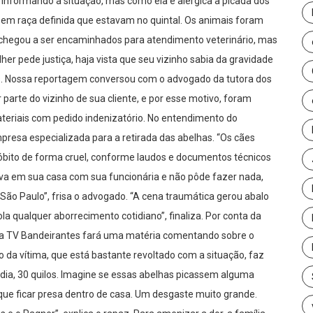
informando a situação, mas como ela é alérgica a picada dos
 sem raça definida que estavam no quintal. Os animais foram
chegou a ser encaminhados para atendimento veterinário, mas
er pede justiça, haja vista que seu vizinho sabia da gravidade
s. Nossa reportagem conversou com o advogado da tutora dos
parte do vizinho de sua cliente, e por esse motivo, foram
teriais com pedido indenizatório. No entendimento do
mpresa especializada para a retirada das abelhas. “Os cães
óbito de forma cruel, conforme laudos e documentos técnicos
ava em sua casa com sua funcionária e não pôde fazer nada,
São Paulo”, frisa o advogado. “A cena traumática gerou abalo
la qualquer aborrecimento cotidiano”, finaliza. Por conta da
da TV Bandeirantes fará uma matéria comentando sobre o
ho da vítima, que está bastante revoltado com a situação, faz
a, 30 quilos. Imagine se essas abelhas picassem alguma
 que ficar presa dentro de casa. Um desgaste muito grande.