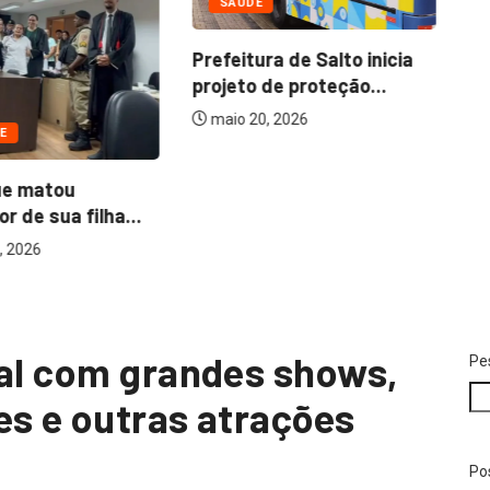
SAÚDE
Co
Prefeitura de Salto inicia
pa
projeto de proteção...
maio 20, 2026
E
ue matou
r de sua filha...
, 2026
val com grandes shows,
Pe
es e outras atrações
Po