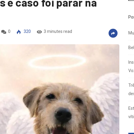
 e caso foi parar na
Po
0
320
3 minutes read
Mu
Be
In
Vo
Trê
de
Es
vít