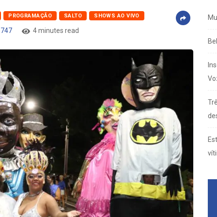
PROGRAMAÇÃO
SALTO
SHOWS AO VIVO
Mu
747
4 minutes read
Be
In
Vo
Trê
de
Es
vít