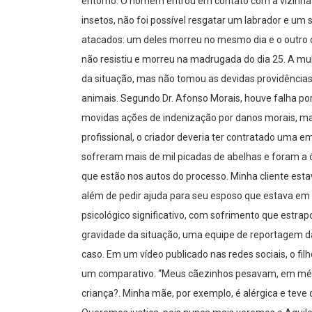
entorno. O homem entrou em contato com a vizinha 
insetos, não foi possível resgatar um labrador e um
atacados: um deles morreu no mesmo dia e o outro 
não resistiu e morreu na madrugada do dia 25. A mulh
da situação, mas não tomou as devidas providência
animais. Segundo Dr. Afonso Morais, houve falha por 
movidas ações de indenização por danos morais, ma
profissional, o criador deveria ter contratado uma e
sofreram mais de mil picadas de abelhas e foram a 
que estão nos autos do processo. Minha cliente est
além de pedir ajuda para seu esposo que estava em 
psicológico significativo, com sofrimento que estrapo
gravidade da situação, uma equipe de reportagem 
caso. Em um vídeo publicado nas redes sociais, o fil
um comparativo. “Meus cãezinhos pesavam, em médi
criança?. Minha mãe, por exemplo, é alérgica e teve